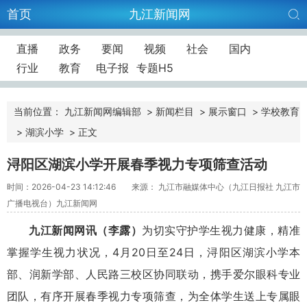
首页
九江新闻网
直播
政务
要闻
视频
社会
国内
行业
教育
电子报
专题H5
当前位置：
九江新闻网编辑部
>
新闻栏目
>
展示窗口
>
学校教育
>
湖滨小学
>
正文
浔阳区湖滨小学开展春季视力专项筛查活动
时间：2026-04-23 14:12:46
来源： 九江市融媒体中心（九江日报社 九江市
广播电视台）九江新闻网
九江新闻网讯（李露）
为切实守护学生视力健康，精准
掌握学生视力状况，4月20日至24日，浔阳区湖滨小学本
部、润新学部、人民路三校区协同联动，携手爱尔眼科专业
团队，有序开展春季视力专项筛查，为全体学生送上专属眼