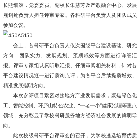
长熊细滚，党委委员、副校长朱慧芳及产教融合中心、发展
规划处负责人担任评审专家。各科研平台负责人及团队成员
参加会议。
会上，各科研平台负责人依次围绕平台建设基础、研究
方向、团队实力、发展规划、预期成效等方面进行详细汇
报。评审专家组认真听取汇报、仔细审阅相关材料，针对各
平台建设情况逐一进行质询点评，为各平台后续提质增效、
精准发展指明方向。
本次参评项目紧密对接地方产业发展需求，聚焦绿色化
工、智能控制、环庐山特色农业、“一老一小”健康治理等重点
领域，充分彰显了学校科研服务地方经济社会发展的鲜明导
向。
此次校级科研平台评审会的召开，为学校遴选培育优质