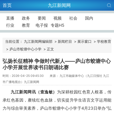
首页
九江新闻网
直播
政务
要闻
视频
社会
国内
行业
教育
电子报
专题H5
当前位置：
九江新闻网编辑部
>
新闻栏目
>
展示窗口
>
学校教育
>
庐山市蛟塘中心小学
>
正文
弘扬长征精神 争做时代新人——庐山市蛟塘中心
小学开展世界读书日朗诵比赛
时间：2026-04-25 09:45:30
来源： 九江市融媒体中心（九江日报社 九江
市广播电视台）九江新闻网
九江新闻网讯（查逸敏）
为深耕校园红色育人根基，传
承红色基因，赓续红色血脉，切实提升学生语言文字运用能
力与综合审美素养，庐山市蛟塘中心小学于4月23日举办“弘