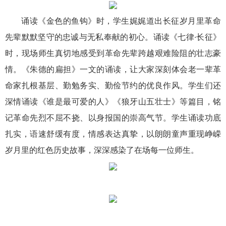
诵读《金色的鱼钩》时，学生娓娓道出长征岁月里革命
先辈默默坚守的忠诚与无私奉献的初心。诵读《七律·长征》
时，现场师生真切地感受到革命先辈跨越艰难险阻的壮志豪
情。《朱德的扁担》一文的诵读，让大家深刻体会老一辈革
命家扎根基层、勤勉务实、勤俭节约的优良作风。学生们还
深情诵读《谁是最可爱的人》《狼牙山五壮士》等篇目，铭
记革命先烈不屈不挠、以身报国的崇高气节。学生诵读功底
扎实，语速舒缓有度，情感表达真挚，以朗朗童声重现峥嵘
岁月里的红色历史故事，深深感染了在场每一位师生。