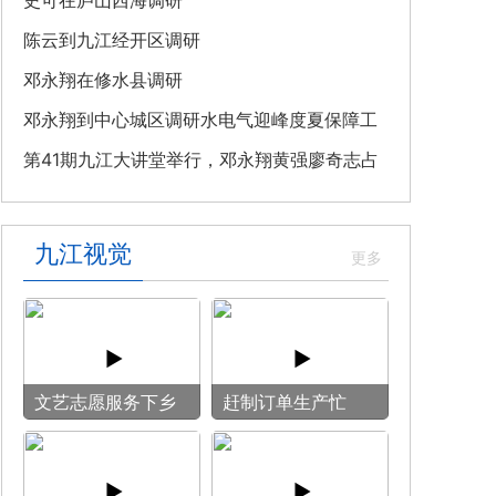
教育专题党课
史可在庐山西海调研
陈云到九江经开区调研
邓永翔在修水县调研
邓永翔到中心城区调研水电气迎峰度夏保障工
作
第41期九江大讲堂举行，邓永翔黄强廖奇志占
勇出席
九江视觉
文艺志愿服务下乡
赶制订单生产忙
用镜头记录乡村笑
脸