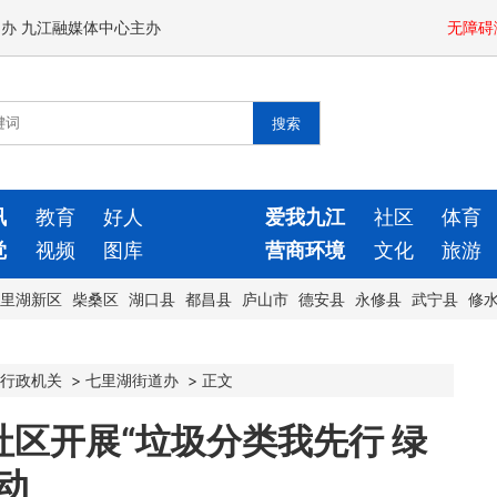
闻办 九江融媒体中心主办
无障碍
讯
教育
好人
爱我九江
社区
体育
觉
视频
图库
营商环境
文化
旅游
里湖新区
柴桑区
湖口县
都昌县
庐山市
德安县
永修县
武宁县
修
行政机关
>
七里湖街道办
>
正文
区开展“垃圾分类我先行 绿
动