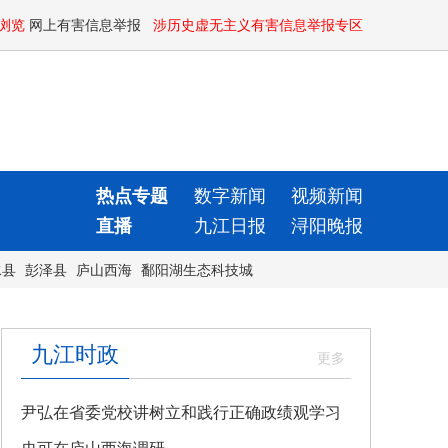
浏览
网上有害信息举报
涉历史虚无主义有害信息举报专区
热点专题
数字新闻
视频新闻
直播
九江日报
浔阳晚报
水县
彭泽县
庐山西海
鄱阳湖生态科技城
九江时政
尹弘在省委党校讲树立和践行正确政绩观学习