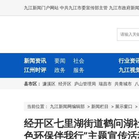
九江新闻门户网站 中共九江市委宣传部主管 九江市政府新
新闻资讯
要闻
社会
行业资
江州时评
政务
服务
九江视
县市区：
濂溪区
经开区
庐山管理局
瑞昌市
共青城市
八
当前位置：
九江新闻网编辑部
>
新闻栏目
>
展示窗口
>
经开区七里湖街道鹤问湖社
色环保伴我行”主题宣传活