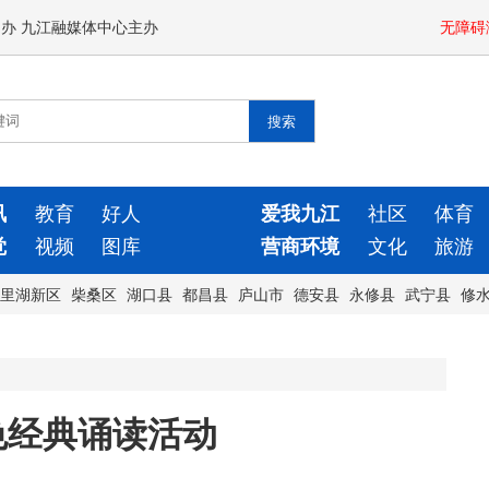
闻办 九江融媒体中心主办
无障碍
讯
教育
好人
爱我九江
社区
体育
觉
视频
图库
营商环境
文化
旅游
里湖新区
柴桑区
湖口县
都昌县
庐山市
德安县
永修县
武宁县
修
色经典诵读活动