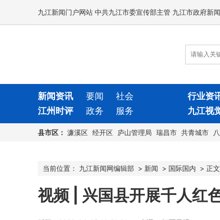
九江新闻门户网站 中共九江市委宣传部主管 九江市政府新
新闻资讯
要闻
社会
行业资
江州时评
政务
服务
九江视
县市区：
濂溪区
经开区
庐山管理局
瑞昌市
共青城市
八
当前位置：
九江新闻网编辑部
>
新闻
>
国际国内
>
正文
视频 | 兴国县开展千人红