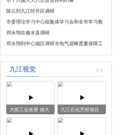
教育专题党课
市十六届人大八次会议胜利闭幕
陈云到九江经开区调研
市委理论学习中心组集体学习会和全市学习教
育整改整治工作汇报会召开
邓永翔在修水县调研
邓永翔到中心城区调研水电气迎峰度夏保障工
作
九江视觉
大抓工业发展 做大
九江石化芳烃项目
模具产业
施工现场热火朝天
全力冲刺建设节点