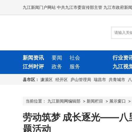
九江新闻门户网站 中共九江市委宣传部主管 九江市政府新
新闻资讯
要闻
社会
行业资
江州时评
政务
服务
九江视
县市区：
濂溪区
经开区
庐山管理局
瑞昌市
共青城市
八
当前位置：
九江新闻网编辑部
>
新闻栏目
>
展示窗口
>
劳动筑梦 成长逐光——
题活动