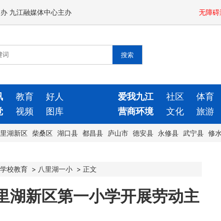
闻办 九江融媒体中心主办
无障碍
讯
教育
好人
爱我九江
社区
体育
觉
视频
图库
营商环境
文化
旅游
里湖新区
柴桑区
湖口县
都昌县
庐山市
德安县
永修县
武宁县
修
学校教育
>
八里湖一小
>
正文
八里湖新区第一小学开展劳动主