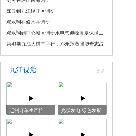
教育专题党课
史可在庐山西海调研
陈云到九江经开区调研
邓永翔在修水县调研
邓永翔到中心城区调研水电气迎峰度夏保障工
作
第41期九江大讲堂举行，邓永翔黄强廖奇志占
勇出席
九江视觉
赶制订单生产忙
光伏发电 绿色发展