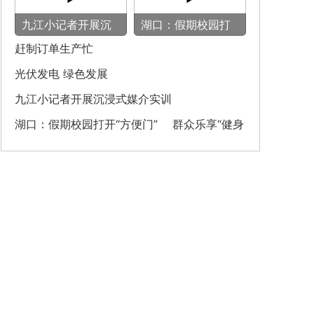
九江小记者开展沉
湖口：假期校园打
浸式媒介实训
开“方便门” 群众
赶制订单生产忙
乐享“健身圈”
光伏发电 绿色发展
九江小记者开展沉浸式媒介实训
湖口：假期校园打开“方便门” 群众乐享“健身
圈”