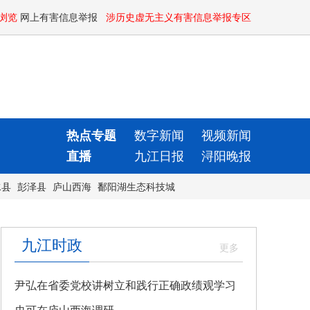
浏览
网上有害信息举报
涉历史虚无主义有害信息举报专区
热点专题
数字新闻
视频新闻
直播
九江日报
浔阳晚报
水县
彭泽县
庐山西海
鄱阳湖生态科技城
九江时政
尹弘在省委党校讲树立和践行正确政绩观学习