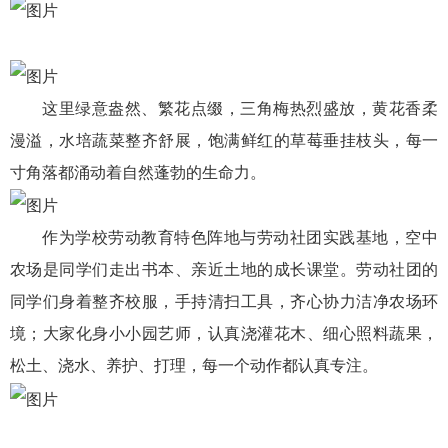
这里绿意盎然、繁花点缀，三角梅热烈盛放，黄花香柔
漫溢，水培蔬菜整齐舒展，饱满鲜红的草莓垂挂枝头，每一
寸角落都涌动着自然蓬勃的生命力。
作为学校劳动教育特色阵地与劳动社团实践基地，空中
农场是同学们走出书本、亲近土地的成长课堂。劳动社团的
同学们身着整齐校服，手持清扫工具，齐心协力洁净农场环
境；大家化身小小园艺师，认真浇灌花木、细心照料蔬果，
松土、浇水、养护、打理，每一个动作都认真专注。