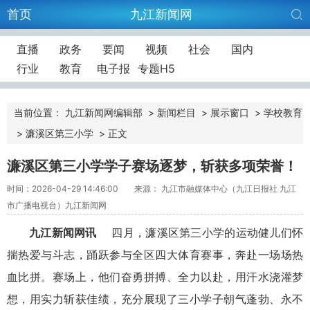
首页
九江新闻网
直播
政务
要闻
视频
社会
国内
行业
教育
电子报
专题H5
当前位置：
九江新闻网编辑部
>
新闻栏目
>
展示窗口
>
学校教育
>
濂溪区第三小学
>
正文
濂溪区第三小学学子赛场逐梦，斩获多项荣誉！
时间：2026-04-29 14:46:00
来源： 九江市融媒体中心（九江日报社 九江
市广播电视台）九江新闻网
九江新闻网讯
四月，濂溪区第三小学的运动健儿们怀
揣热爱与斗志，踊跃参与全区四大体育赛事，奔赴一场场热
血比拼。赛场上，他们奋勇拼搏、全力以赴，用汗水浇灌梦
想，用实力斩获佳绩，充分展现了三小学子朝气蓬勃、永不