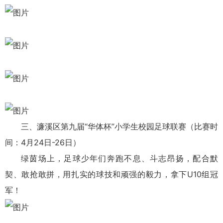
三、濂溪区第九届“华体杯”小学生校园足球联赛（比赛时
间：4月24日-26日）
绿茵场上，足球少年们奔跑不息、斗志昂扬，配合默
契、敢抢敢拼，用扎实的球技和顽强的毅力，拿下U10组冠
军！