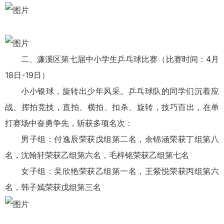
二、濂溪区第七届中小学生乒乓球比赛（比赛时间：4月
18日-19日）
小小银球，旋转出少年风采。乒乓球队的同学们沉着应
战、挥拍竞技，直拍、横拍、扣杀、旋转，技巧百出，在单
打赛场中奋勇争先，斩获多项名次：
男子组：付逸辰荣获戊组第二名，余锦涵荣获丁组第八
名，沈翰轩荣获乙组第六名，毛梓铭荣获乙组第七名
女子组：吴欣艳荣获乙组第一名，王紫悦荣获丙组第六
名，韩子嫣荣获戊组第三名