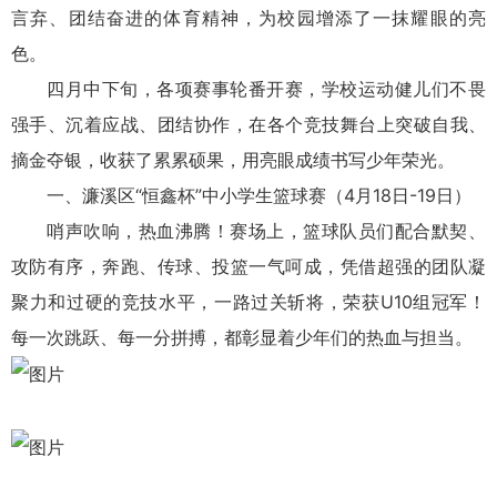
言弃、团结奋进的体育精神，为校园增添了一抹耀眼的亮
色。
四月中下旬，各项赛事轮番开赛，学校运动健儿们不畏
强手、沉着应战、团结协作，在各个竞技舞台上突破自我、
摘金夺银，收获了累累硕果，用亮眼成绩书写少年荣光。
一、濂溪区“恒鑫杯”中小学生篮球赛（4月18日-19日）
哨声吹响，热血沸腾！赛场上，篮球队员们配合默契、
攻防有序，奔跑、传球、投篮一气呵成，凭借超强的团队凝
聚力和过硬的竞技水平，一路过关斩将，荣获U10组冠军！
每一次跳跃、每一分拼搏，都彰显着少年们的热血与担当。