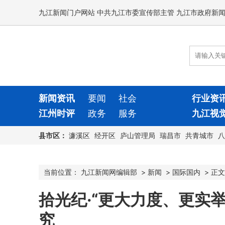
九江新闻门户网站 中共九江市委宣传部主管 九江市政府新
新闻资讯
要闻
社会
行业资
江州时评
政务
服务
九江视
县市区：
濂溪区
经开区
庐山管理局
瑞昌市
共青城市
八
当前位置：
九江新闻网编辑部
>
新闻
>
国际国内
>
正文
拾光纪·“更大力度、更实
究