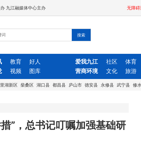
闻办 九江融媒体中心主办
无障碍
讯
教育
好人
爱我九江
社区
体育
觉
视频
图库
营商环境
文化
旅游
里湖新区
柴桑区
湖口县
都昌县
庐山市
德安县
永修县
武宁县
修
举措”，总书记叮嘱加强基础研