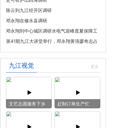
教育专题党课
史可在庐山西海调研
陈云到九江经开区调研
邓永翔在修水县调研
邓永翔到中心城区调研水电气迎峰度夏保障工
作
第41期九江大讲堂举行，邓永翔黄强廖奇志占
勇出席
九江视觉
文艺志愿服务下乡
赶制订单生产忙
用镜头记录乡村笑
脸