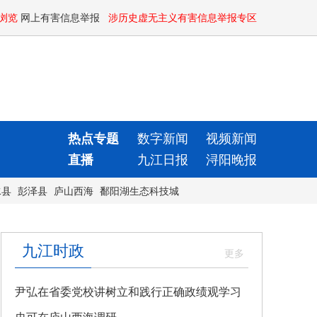
浏览
网上有害信息举报
涉历史虚无主义有害信息举报专区
热点专题
数字新闻
视频新闻
直播
九江日报
浔阳晚报
水县
彭泽县
庐山西海
鄱阳湖生态科技城
九江时政
尹弘在省委党校讲树立和践行正确政绩观学习