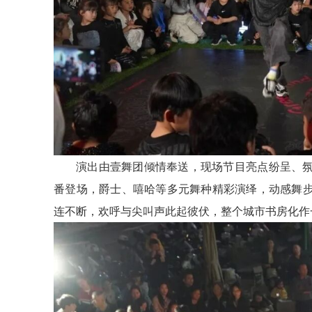
演出由壹舞团倾情奉送，现场节目亮点纷呈、
番登场，爵士、嘻哈等多元舞种精彩演绎，动感舞
连不断，欢呼与尖叫声此起彼伏，整个城市书房化作