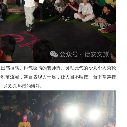
氛围感拉满。帅气吸睛的老师秀、灵动元气的少儿个人秀轮
步利落流畅，舞台表现力十足，让人目不暇接。台下掌声接
一片欢乐热闹的海洋。