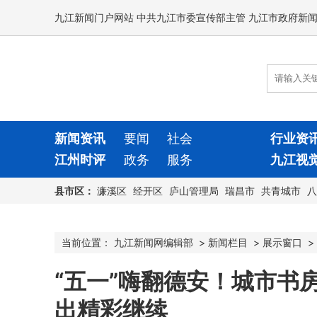
九江新闻门户网站 中共九江市委宣传部主管 九江市政府新
新闻资讯
要闻
社会
行业资
江州时评
政务
服务
九江视
县市区：
濂溪区
经开区
庐山管理局
瑞昌市
共青城市
八
当前位置：
九江新闻网编辑部
>
新闻栏目
>
展示窗口
>
“五一”嗨翻德安！城市书
出精彩继续