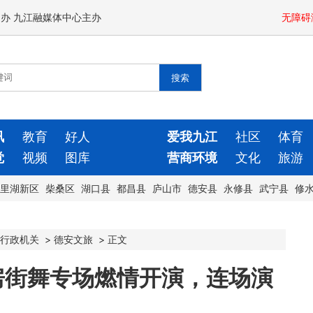
闻办 九江融媒体中心主办
无障碍
讯
教育
好人
爱我九江
社区
体育
觉
视频
图库
营商环境
文化
旅游
里湖新区
柴桑区
湖口县
都昌县
庐山市
德安县
永修县
武宁县
修
行政机关
>
德安文旅
>
正文
房街舞专场燃情开演，连场演