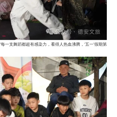
每一支舞蹈都超有感染力，看得人热血沸腾，‘五一’假期第