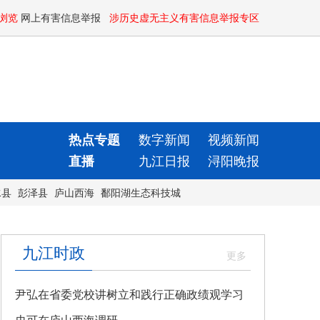
浏览
网上有害信息举报
涉历史虚无主义有害信息举报专区
热点专题
数字新闻
视频新闻
直播
九江日报
浔阳晚报
水县
彭泽县
庐山西海
鄱阳湖生态科技城
九江时政
尹弘在省委党校讲树立和践行正确政绩观学习