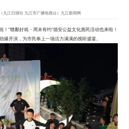
（九江日报社 九江市广播电视台）九江新闻网
啦！“
赣鄱好戏・周末有约”
德安公益文化惠民活动也来啦！
劲爆开演，
为市民奉上一场活力满满的视听盛宴。