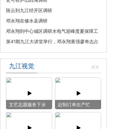
教育专题党课
史可在庐山西海调研
陈云到九江经开区调研
邓永翔在修水县调研
邓永翔到中心城区调研水电气迎峰度夏保障工
作
第41期九江大讲堂举行，邓永翔黄强廖奇志占
勇出席
九江视觉
文艺志愿服务下乡
赶制订单生产忙
用镜头记录乡村笑
脸