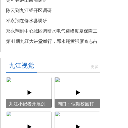
教育专题党课
史可在庐山西海调研
陈云到九江经开区调研
邓永翔在修水县调研
邓永翔到中心城区调研水电气迎峰度夏保障工
作
第41期九江大讲堂举行，邓永翔黄强廖奇志占
勇出席
九江视觉
九江小记者开展沉
湖口：假期校园打
浸式媒介实训
开“方便门” 群众
乐享“健身圈”