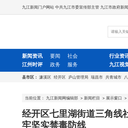
九江新闻门户网站 中共九江市委宣传部主管 九江市政府新
新闻资讯
要闻
社会
行业资
江州时评
政务
服务
九江视
县市区：
濂溪区
经开区
庐山管理局
瑞昌市
共青城市
八
当前位置：
九江新闻网编辑部
>
新闻栏目
>
展示窗口
>
经开区七里湖街道三角线
牢坚实禁毒防线