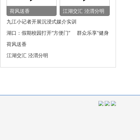
荷风送香
‌江湖交汇 泾渭分明‌
九江小记者开展沉浸式媒介实训
湖口：假期校园打开“方便门” 群众乐享“健身
圈”
荷风送香
‌江湖交汇 泾渭分明‌