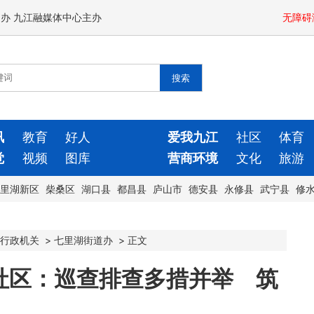
闻办 九江融媒体中心主办
无障碍
讯
教育
好人
爱我九江
社区
体育
觉
视频
图库
营商环境
文化
旅游
里湖新区
柴桑区
湖口县
都昌县
庐山市
德安县
永修县
武宁县
修
行政机关
>
七里湖街道办
>
正文
社区：巡查排查多措并举 筑