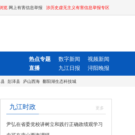
浏览
网上有害信息举报
涉历史虚无主义有害信息举报专区
热点专题
数字新闻
视频新闻
直播
九江日报
浔阳晚报
水县
彭泽县
庐山西海
鄱阳湖生态科技城
九江时政
尹弘在省委党校讲树立和践行正确政绩观学习