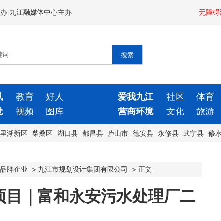
闻办 九江融媒体中心主办
无障碍
讯
教育
好人
爱我九江
社区
体育
觉
视频
图库
营商环境
文化
旅游
里湖新区
柴桑区
湖口县
都昌县
庐山市
德安县
永修县
武宁县
修
品牌企业
>
九江市规划设计集团有限公司
>
正文
项目｜富和永安污水处理厂二