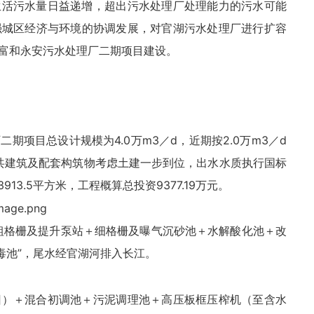
生活污水量日益递增，超出污水处理厂处理能力的污水可能
强城区经济与环境的协调发展，对官湖污水处理厂进行扩容
富和永安污水处理厂二期项目建设。
项目总设计规模为4.0万m3／d，近期按2.0万m3／d
公共建筑及配套构筑物考虑土建一步到位，出水水质执行国标
913.5平方米，工程概算总投资9377.19万元。
粗格栅及提升泵站＋细格栅及曝气沉砂池＋水解酸化池＋改
毒池”，尾水经官湖河排入长江。
旧）＋混合初调池＋污泥调理池＋高压板框压榨机（至含水