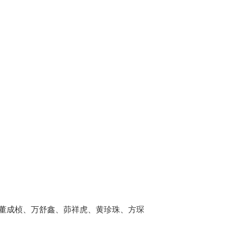
董成桢、万舒鑫、茆祥虎、黄珍珠、方琛