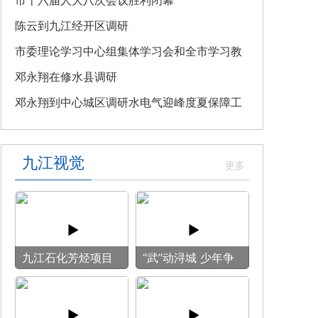
教育专题党课
市十六届人大八次会议胜利闭幕
陈云到九江经开区调研
市委理论学习中心组集体学习会和全市学习教
育整改整治工作汇报会召开
邓永翔在修水县调研
邓永翔到中心城区调研水电气迎峰度夏保障工
作
九江视觉
九江石化芳烃项目
“武”动浔城 少年争
施工现场热火朝天
锋
全力冲刺建设节点