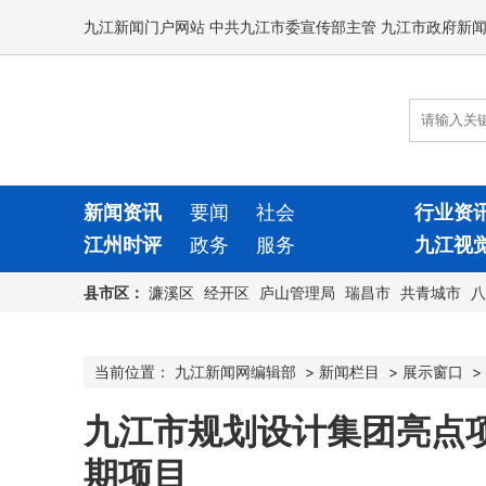
九江新闻门户网站 中共九江市委宣传部主管 九江市政府新
新闻资讯
要闻
社会
行业资
江州时评
政务
服务
九江视
县市区：
濂溪区
经开区
庐山管理局
瑞昌市
共青城市
八
当前位置：
九江新闻网编辑部
>
新闻栏目
>
展示窗口
>
九江市规划设计集团亮点
期项目