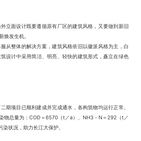
物外立面设计既要遵循原有厂区的建筑风格，又要做到新旧
新焕发生机。
部服从整体的解决方案，建筑风格依旧以徽派风格为主，白
建筑设计中采用简洁、明亮、轻快的建筑形式，矗立在绿色
厂二期项目已顺利建成并完成通水，各构筑物均运行正常。
量为：COD＝6570（t／a）、NH3－N＝292（t／
境污染状况，助力长江大保护。