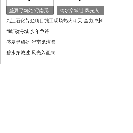
盛夏寻幽处 浔南觅
碧水穿城过 风光入
清凉
画来
九江石化芳烃项目施工现场热火朝天 全力冲刺
建设节点
“武”动浔城 少年争锋
盛夏寻幽处 浔南觅清凉
碧水穿城过 风光入画来