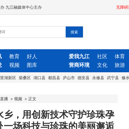
闻办 九江融媒体中心主办
无障碍
讯
教育
好人
爱我九江
社区
体育
觉
视频
图库
营商环境
文化
旅游
里湖新区
柴桑区
湖口县
都昌县
庐山市
德安县
永修县
武宁县
修
直播
>
视频
>
正文
水乡，用创新技术守护珍珠孕
赴一场科技与珍珠的美丽邂逅