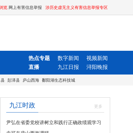
浏览
网上有害信息举报
涉历史虚无主义有害信息举报专区
热点专题
数字新闻
视频新闻
直播
九江日报
浔阳晚报
水县
彭泽县
庐山西海
鄱阳湖生态科技城
九江时政
尹弘在省委党校讲树立和践行正确政绩观学习