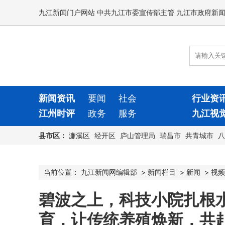
九江新闻门户网站 中共九江市委宣传部主管 九江市政府新
新闻资讯
要闻
社会
行业资
江州时评
政务
服务
九江视
县市区：
濂溪区
经开区
庐山管理局
瑞昌市
共青城市
八
当前位置：
九江新闻网编辑部
>
新闻栏目
>
新闻
>
视频
碧波之上，科技小院扎根
育，让传统养殖焕新，共