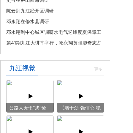
教育专题党课
史可在庐山西海调研
陈云到九江经开区调研
邓永翔在修水县调研
邓永翔到中心城区调研水电气迎峰度夏保障工
作
第41期九江大讲堂举行，邓永翔黄强廖奇志占
勇出席
九江视觉
公路人无惧“烤”验
【增干劲 强信心 稳
守护畅安旅途
预期】赏古风游
船 享清凉之旅