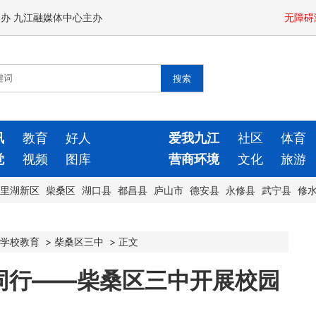
闻办 九江融媒体中心主办
无障碍
讯
教育
好人
爱我九江
社区
体育
觉
视频
图库
营商环境
文化
旅游
里湖新区
柴桑区
湖口县
都昌县
庐山市
德安县
永修县
武宁县
修
学校教育
>
柴桑区三中
>
正文
同行——柴桑区三中开展校园