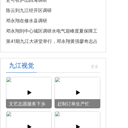
教育专题党课
史可在庐山西海调研
陈云到九江经开区调研
邓永翔在修水县调研
邓永翔到中心城区调研水电气迎峰度夏保障工
作
第41期九江大讲堂举行，邓永翔黄强廖奇志占
勇出席
九江视觉
文艺志愿服务下乡
赶制订单生产忙
用镜头记录乡村笑
脸