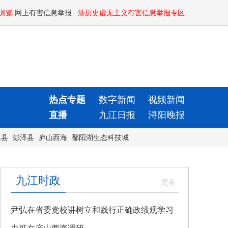
浏览
网上有害信息举报
涉历史虚无主义有害信息举报专区
热点专题
数字新闻
视频新闻
直播
九江日报
浔阳晚报
水县
彭泽县
庐山西海
鄱阳湖生态科技城
九江时政
尹弘在省委党校讲树立和践行正确政绩观学习