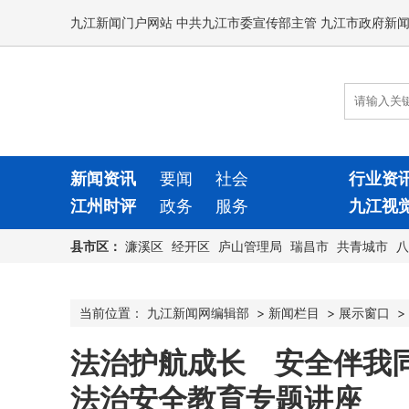
九江新闻门户网站 中共九江市委宣传部主管 九江市政府新
新闻资讯
要闻
社会
行业资
江州时评
政务
服务
九江视
县市区：
濂溪区
经开区
庐山管理局
瑞昌市
共青城市
八
当前位置：
九江新闻网编辑部
>
新闻栏目
>
展示窗口
>
法治护航成长 安全伴我
法治安全教育专题讲座