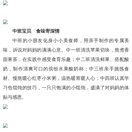
中班宝贝 食味寄深情
中班的小朋友化身小小美食师，用亲手制作的专属美
味，诉说对妈妈的满满心意。中一班清洗苹果切块，熬煮香
甜果茶，在实践中感受食育乐趣；中二班清洗鲜果、搭配酸
奶，制作清爽可口的缤纷水果酸奶杯；中三班亲手挑拣食
材、慢熬暖心红枣小米粥，温热暖胃暖人心；中四班认真学
习包馄饨的技巧，一只只饱满的小馄饨，盛满了对妈妈的体
贴与感恩。