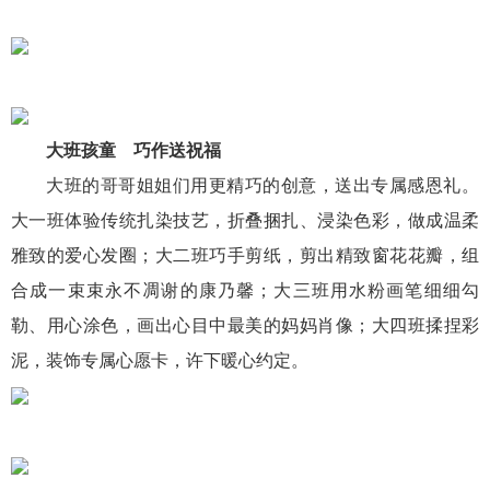
大班孩童 巧作送祝福
大班的哥哥姐姐们用更精巧的创意，送出专属感恩礼。
大一班体验传统扎染技艺，折叠捆扎、浸染色彩，做成温柔
雅致的爱心发圈；大二班巧手剪纸，剪出精致窗花花瓣，组
合成一束束永不凋谢的康乃馨；大三班用水粉画笔细细勾
勒、用心涂色，画出心目中最美的妈妈肖像；大四班揉捏彩
泥，装饰专属心愿卡，许下暖心约定。