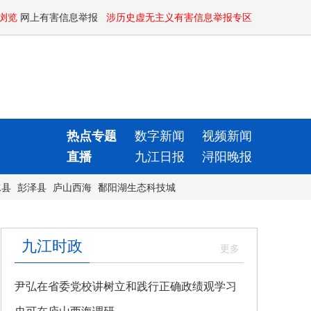
浏览
网上有害信息举报
涉历史虚无主义有害信息举报专区
热点专题
数字新闻
视频新闻
直播
九江日报
浔阳晚报
水县
彭泽县
庐山西海
鄱阳湖生态科技城
九江时政
尹弘在省委党校讲树立和践行正确政绩观学习