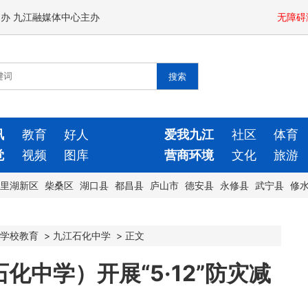
闻办 九江融媒体中心主办
无障碍
讯
教育
好人
爱我九江
社区
体育
觉
视频
图库
营商环境
文化
旅游
里湖新区
柴桑区
湖口县
都昌县
庐山市
德安县
永修县
武宁县
修
学校教育
>
九江石化中学
>
正文
中学）开展“5·12”防灾减