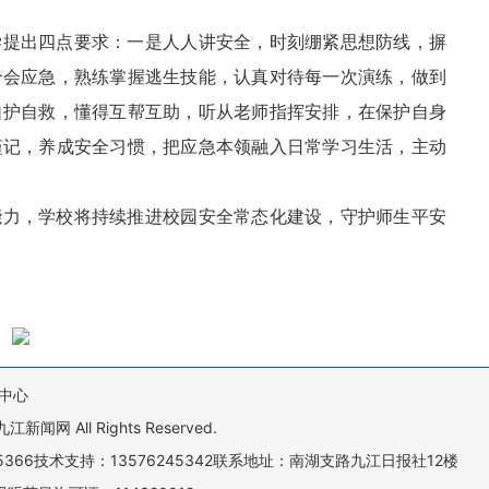
学提出四点要求：一是人人讲安全，时刻绷紧思想防线，摒
个会应急，熟练掌握逃生技能，认真对待每一次演练，做到
自护自救，懂得互帮互助，听从老师指挥安排，在保护自身
谨记，养成安全习惯，把应急本领融入日常学习生活，主动
能力，学校将持续推进校园安全常态化建设，守护师生平安
中心
All Rights Reserved.
505366技术支持：13576245342联系地址：南湖支路九江日报社12楼