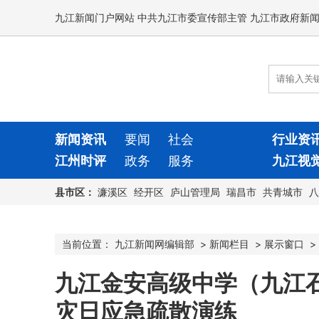
九江新闻门户网站 中共九江市委宣传部主管 九江市政府新
新闻资讯
要闻
社会
行业资
江州时评
政务
服务
九江视
县市区：
濂溪区
经开区
庐山管理局
瑞昌市
共青城市
八
当前位置：
九江新闻网编辑部
>
新闻栏目
>
展示窗口
>
九江金安高级中学（九江石化
灾日应急疏散演练