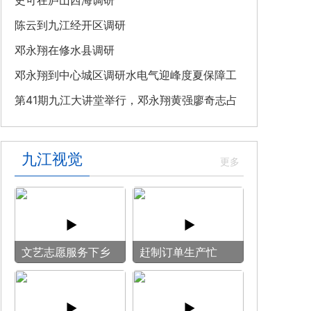
教育专题党课
史可在庐山西海调研
陈云到九江经开区调研
邓永翔在修水县调研
邓永翔到中心城区调研水电气迎峰度夏保障工
作
第41期九江大讲堂举行，邓永翔黄强廖奇志占
勇出席
九江视觉
文艺志愿服务下乡
赶制订单生产忙
用镜头记录乡村笑
脸