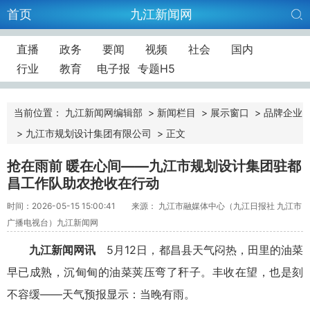
首页
九江新闻网
直播
政务
要闻
视频
社会
国内
行业
教育
电子报
专题H5
当前位置：
九江新闻网编辑部
>
新闻栏目
>
展示窗口
>
品牌企业
>
九江市规划设计集团有限公司
>
正文
抢在雨前 暖在心间——九江市规划设计集团驻都
昌工作队助农抢收在行动
时间：2026-05-15 15:00:41
来源： 九江市融媒体中心（九江日报社 九江市
广播电视台）九江新闻网
九江新闻网讯
5月12日，都昌县天气闷热，田里的油菜
早已成熟，沉甸甸的油菜荚压弯了秆子。丰收在望，也是刻
不容缓——天气预报显示：当晚有雨。