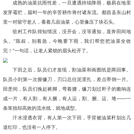
成熟的油菜抗雨性差，一旦遭遇持续降雨，极易在地里
发芽霉烂，届时一年的辛苦耕作将付诸东流。都昌县东山村
里一对留守老人，看着几亩油菜，心里像压了块石头。
驻村工作队得知情况，没开会，没等通知，直奔田间地
头。“陈叔，别着急，今晚要下雨，我们帮您把油菜全收
完！”一句话，让老人紧锁的眉头松开了。
下田之后，队员们才发现，割油菜和画图纸是两回事。
队员小刘第一次握镰刀，刃口总往泥里扎，差点带倒一片。
田垄间，队员们挽起裤脚，弯着腰，镰刀划过秆子的脆响连
成一片，有人割，有人捆，有人运，割、捆、运、堆——一
条笨拙却高效的流水线，就地成型。
汗水浸透衣背，有人第一次下田，手背被油菜秆划出几
道红印，也没有一人停下。