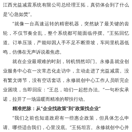
江西光益减震系统有限公司总经理王拓，真切体会到了什么
是“心急如焚”。
“就像一台高速运转的精密机器，突然缺了最关键的齿
轮，不仅节奏全乱，整个系统都可能面临停摆。”王拓回忆
道。订单压顶，产能却因人手不足不断滑坡，车间里机器低
鸣，仿佛在无声诉说着焦虑。
就在企业最艰难的时刻，转机悄然叩门。永修县就业创
业服务中心在一次常态化走访中，主动走进了光益减震。没
有繁文缛节，没有空话套话，永修就创中心工作人员听完企
业困境，当即回应：“王总，咱们一起想办法。”一句朴实承
诺，拉开了一场温暖而精准的帮扶行动。
精准把脉：从“企业找政策”到“政策找企业”
“我们之前也知道政府有一些惠企政策，但具体怎么申
请、哪些适合我们，心里没底。”王拓坦言。永修就创中心并