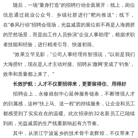
随后，一场“量身打造”的招聘行动全面展开：线上，岗位
信息通过就业公众号、乡镇社群进行“靶向推送”；线下，
在“春风行动”招聘会现场，光益减震的展位前不再是人海拥挤
的茫然场景，而是由工作人员扮演“企业人事助理”，根据求职
者技能和经验，进行精准引导、快速初筛。
“效果立竿见影，”公司人事经理肖智强说，“以前是我们
大海捞针，现在是人才主动对接。招聘从‘撒网’变成了‘钓鱼’，
效率和质量都上来了。”
长效护航：人才不仅要招得来，更要留得住、用得好
招聘会上，永修就创中心延伸服务链条，不断增强人才
的归属感，这种“扶上马、送一程”的持续服务，让企业和员工
都感受到了实实在在的温暖。此次招录的32名新员工已陆续
到岗，光益减震的生产线重新响起有力节奏。
其中，从浙江宁波返乡的技术骨干袁辉煌，不仅带来了