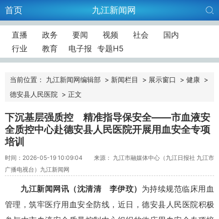
首页
九江新闻网
直播
政务
要闻
视频
社会
国内
行业
教育
电子报
专题H5
当前位置：
九江新闻网编辑部
>
新闻栏目
>
展示窗口
>
健康
>
德安县人民医院
>
正文
下沉基层强质控 精准指导保安全——市血液安
全质控中心赴德安县人民医院开展用血安全专项
培训
时间：2026-05-19 10:09:04
来源： 九江市融媒体中心（九江日报社 九江市
广播电视台）九江新闻网
九江新闻网讯
（沈清清 李伊玟）
为持续规范临床用血
管理，筑牢医疗用血安全防线，近日，德安县人民医院积极