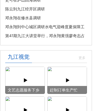
教育专题党课
史可在庐山西海调研
陈云到九江经开区调研
邓永翔在修水县调研
邓永翔到中心城区调研水电气迎峰度夏保障工
作
第41期九江大讲堂举行，邓永翔黄强廖奇志占
勇出席
九江视觉
文艺志愿服务下乡
赶制订单生产忙
用镜头记录乡村笑
脸