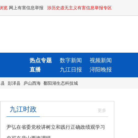
浏览
网上有害信息举报
涉历史虚无主义有害信息举报专区
热点专题
数字新闻
视频新闻
直播
九江日报
浔阳晚报
水县
彭泽县
庐山西海
鄱阳湖生态科技城
九江时政
尹弘在省委党校讲树立和践行正确政绩观学习