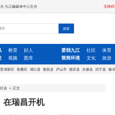
闻办 九江融媒体中心主办
无障碍
讯
教育
好人
爱我九江
社区
体育
觉
视频
图库
营商环境
文化
旅游
里湖新区
柴桑区
湖口县
都昌县
庐山市
德安县
永修县
武宁县
修
社会
>
正文
》在瑞昌开机