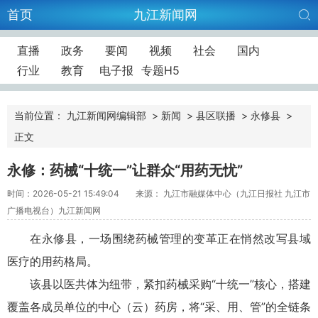
首页
九江新闻网
直播
政务
要闻
视频
社会
国内
行业
教育
电子报
专题H5
当前位置：
九江新闻网编辑部
>
新闻
>
县区联播
>
永修县
>
正文
永修：药械“十统一”让群众“用药无忧”
时间：2026-05-21 15:49:04
来源： 九江市融媒体中心（九江日报社 九江市
广播电视台）九江新闻网
在永修县，一场围绕药械管理的变革正在悄然改写县域
医疗的用药格局。
该县以医共体为纽带，紧扣药械采购“十统一”核心，搭建
覆盖各成员单位的中心（云）药房，将“采、用、管”的全链条