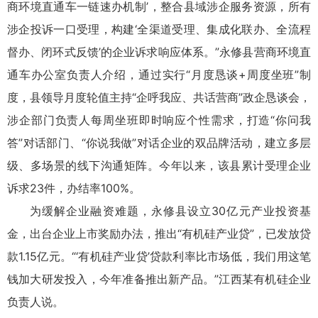
商环境直通车一链速办机制’，整合县域涉企服务资源，所有
涉企投诉一口受理，构建‘全渠道受理、集成化联办、全流程
督办、闭环式反馈’的企业诉求响应体系。”永修县营商环境直
通车办公室负责人介绍，通过实行“月度恳谈+周度坐班”制
度，县领导月度轮值主持“企呼我应、共话营商”政企恳谈会，
涉企部门负责人每周坐班即时响应个性需求，打造“你问我
答”对话部门、“你说我做”对话企业的双品牌活动，建立多层
级、多场景的线下沟通矩阵。今年以来，该县累计受理企业
诉求23件，办结率100%。
为缓解企业融资难题，永修县设立30亿元产业投资基
金，出台企业上市奖励办法，推出“有机硅产业贷”，已发放贷
款1.15亿元。“‘有机硅产业贷’贷款利率比市场低，我们用这笔
钱加大研发投入，今年准备推出新产品。”江西某有机硅企业
负责人说。