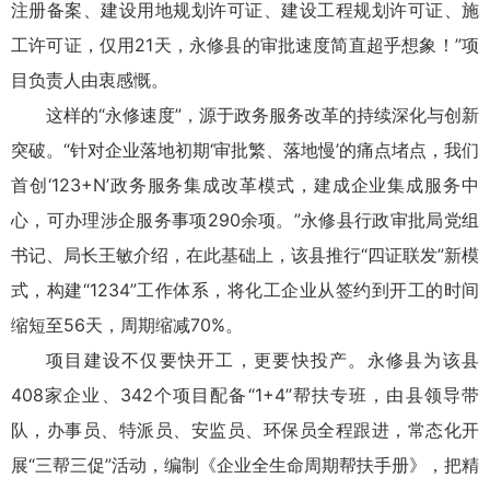
注册备案、建设用地规划许可证、建设工程规划许可证、施
工许可证，仅用21天，永修县的审批速度简直超乎想象！”项
目负责人由衷感慨。
这样的“永修速度”，源于政务服务改革的持续深化与创新
突破。“针对企业落地初期‘审批繁、落地慢’的痛点堵点，我们
首创‘123+N’政务服务集成改革模式，建成企业集成服务中
心，可办理涉企服务事项290余项。”永修县行政审批局党组
书记、局长王敏介绍，在此基础上，该县推行“四证联发”新模
式，构建“1234”工作体系，将化工企业从签约到开工的时间
缩短至56天，周期缩减70%。
项目建设不仅要快开工，更要快投产。永修县为该县
408家企业、342个项目配备“1+4”帮扶专班，由县领导带
队，办事员、特派员、安监员、环保员全程跟进，常态化开
展“三帮三促”活动，编制《企业全生命周期帮扶手册》，把精