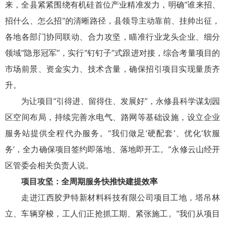
来，全县紧紧围绕有机硅首位产业精准发力，明确“谁来招、
招什么、怎么招”的清晰路径，县领导主动靠前、挂帅出征，
各地各部门协同联动、合力攻坚，瞄准行业龙头企业、细分
领域“隐形冠军”，实行“钉钉子”式跟进对接，综合考量项目的
市场前景、资金实力、技术含量，确保招引项目实现量质齐
升。
为让项目“引得进、留得住、发展好”，永修县科学谋划园
区空间布局，持续完善水电气、路网等基础设施，设立企业
服务站提供全程代办服务。“我们做足‘硬配套’、优化‘软服
务’，全力确保项目签约即落地、落地即开工。”永修云山经开
区管委会相关负责人说。
项目攻坚：全周期服务快推快建提效率
走进江西胶尹特新材料科技有限公司项目工地，塔吊林
立、车辆穿梭，工人们正抢抓工期、紧张施工。“我们从项目