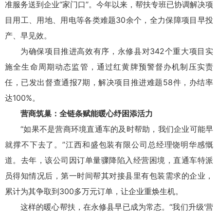
准服务送到企业“家门口”。今年以来，帮扶专班已协调解决项
目用工、用地、用电等各类难题30余个，全力保障项目早投
产、早见效。
为确保项目推进高效有序，永修县对342个重大项目实
施全生命周期动态监管，通过红黄牌预警督办机制压实责
任，已发出督查通报7期，解决项目推进难题58件，办结率
达100%。
营商筑巢：全链条赋能暖心纾困添活力
“如果不是营商环境直通车的及时帮助，我们企业可能早
就撑不下去了。”江西和盛包装有限公司总经理饶明华感慨
道。去年，该公司因订单量骤降陷入经营困境，直通车特派
员得知情况后，第一时间帮其对接县里有包装需求的企业，
累计为其争取到300多万元订单，让企业重焕生机。
这样的暖心帮扶，在永修县早已成为常态。“我们升级‘营