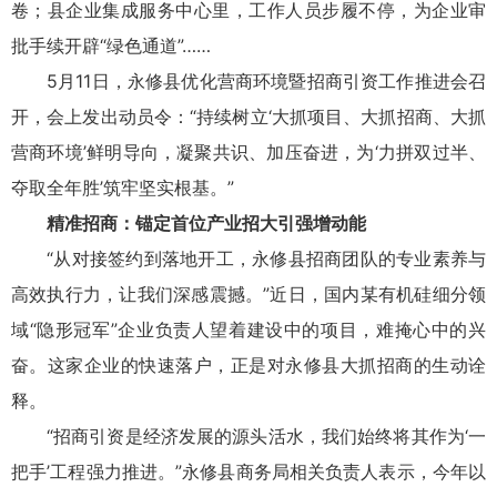
卷；县企业集成服务中心里，工作人员步履不停，为企业审
批手续开辟“绿色通道”
5月11日，永修县优化营商环境暨招商引资工作推进会召
开，会上发出动员令：“持续树立‘大抓项目、大抓招商、大抓
营商环境’鲜明导向，凝聚共识、加压奋进，为‘力拼双过半、
夺取全年胜’筑牢坚实根基。”
精准招商：锚定首位产业招大引强增动能
“从对接签约到落地开工，永修县招商团队的专业素养与
高效执行力，让我们深感震撼。”近日，国内某有机硅细分领
域“隐形冠军”企业负责人望着建设中的项目，难掩心中的兴
奋。这家企业的快速落户，正是对永修县大抓招商的生动诠
释。
“招商引资是经济发展的源头活水，我们始终将其作为‘一
把手’工程强力推进。”永修县商务局相关负责人表示，今年以