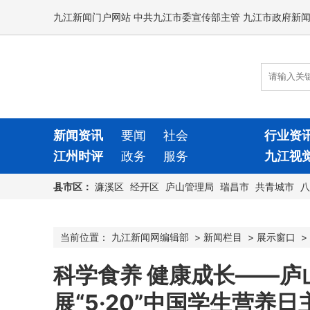
九江新闻门户网站 中共九江市委宣传部主管 九江市政府新
新闻资讯
要闻
社会
行业资
江州时评
政务
服务
九江视
县市区：
濂溪区
经开区
庐山管理局
瑞昌市
共青城市
八
当前位置：
九江新闻网编辑部
>
新闻栏目
>
展示窗口
>
科学食养 健康成长——庐
展“5·20”中国学生营养