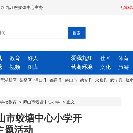
闻办 九江融媒体中心主办
无障碍
讯
教育
好人
爱我九江
社区
体育
觉
视频
图库
营商环境
文化
旅游
里湖新区
柴桑区
湖口县
都昌县
庐山市
德安县
永修县
武宁县
修
学校教育
>
庐山市蛟塘中心小学
>
正文
山市蛟塘中心小学开
日主题活动