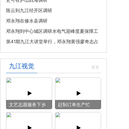
教育专题党课
史可在庐山西海调研
陈云到九江经开区调研
邓永翔在修水县调研
邓永翔到中心城区调研水电气迎峰度夏保障工
作
第41期九江大讲堂举行，邓永翔黄强廖奇志占
勇出席
九江视觉
文艺志愿服务下乡
赶制订单生产忙
用镜头记录乡村笑
脸