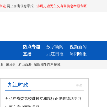
浏览
网上有害信息举报
涉历史虚无主义有害信息举报专区
热点专题
数字新闻
视频新闻
直播
九江日报
浔阳晚报
水县
彭泽县
庐山西海
鄱阳湖生态科技城
九江时政
尹弘在省委党校讲树立和践行正确政绩观学习