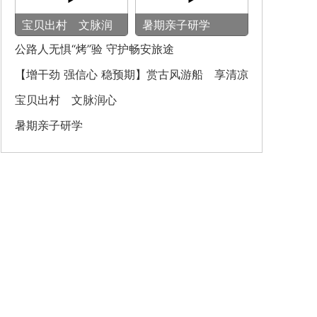
宝贝出村 文脉润
暑期亲子研学
心
公路人无惧“烤”验 守护畅安旅途
【增干劲 强信心 稳预期】赏古风游船 享清凉
之旅
宝贝出村 文脉润心
暑期亲子研学