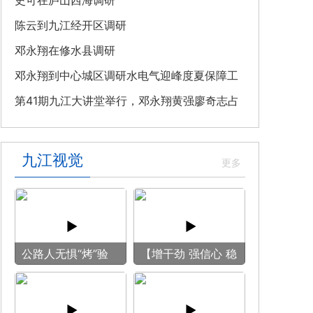
教育专题党课
史可在庐山西海调研
陈云到九江经开区调研
邓永翔在修水县调研
邓永翔到中心城区调研水电气迎峰度夏保障工
作
第41期九江大讲堂举行，邓永翔黄强廖奇志占
勇出席
九江视觉
公路人无惧“烤”验
【增干劲 强信心 稳
守护畅安旅途
预期】赏古风游
船 享清凉之旅