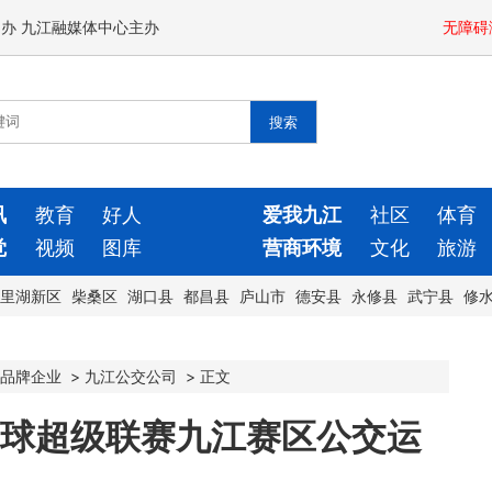
闻办 九江融媒体中心主办
无障碍
讯
教育
好人
爱我九江
社区
体育
觉
视频
图库
营商环境
文化
旅游
里湖新区
柴桑区
湖口县
都昌县
庐山市
德安县
永修县
武宁县
修
品牌企业
>
九江公交公司
>
正文
足球超级联赛九江赛区公交运