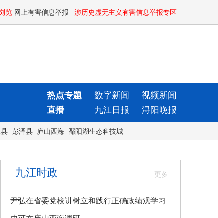
浏览
网上有害信息举报
涉历史虚无主义有害信息举报专区
热点专题
数字新闻
视频新闻
直播
九江日报
浔阳晚报
水县
彭泽县
庐山西海
鄱阳湖生态科技城
九江时政
尹弘在省委党校讲树立和践行正确政绩观学习