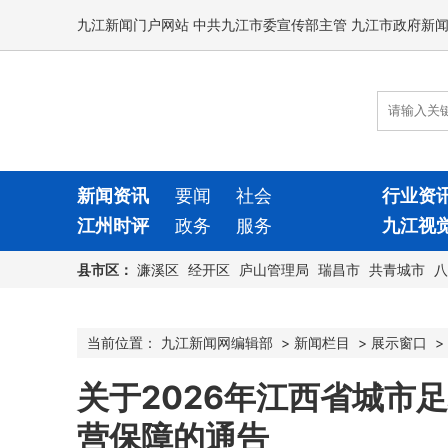
九江新闻门户网站 中共九江市委宣传部主管 九江市政府新
新闻资讯
要闻
社会
行业资
江州时评
政务
服务
九江视
县市区：
濂溪区
经开区
庐山管理局
瑞昌市
共青城市
八
当前位置：
九江新闻网编辑部
>
新闻栏目
>
展示窗口
>
关于2026年江西省城市
营保障的通告