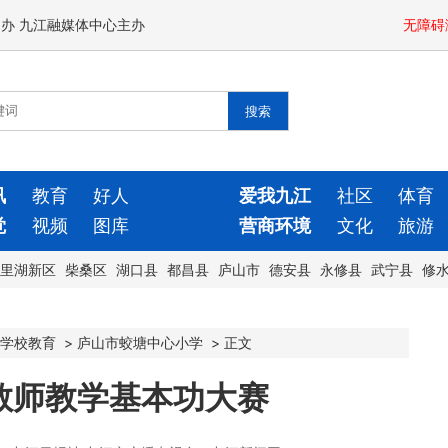
闻办 九江融媒体中心主办
无障碍
讯
教育
好人
爱我九江
社区
体育
觉
视频
图库
营商环境
文化
旅游
里湖新区
柴桑区
湖口县
都昌县
庐山市
德安县
永修县
武宁县
修
学校教育
>
庐山市蛟塘中心小学
>
正文
教师教学基本功大赛