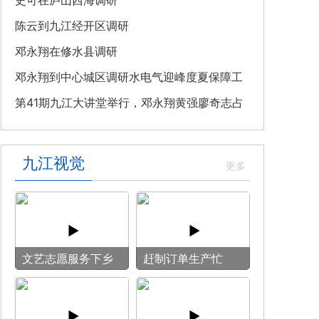
教育专题党课
史可在庐山西海调研
陈云到九江经开区调研
邓永翔在修水县调研
邓永翔到中心城区调研水电气迎峰度夏保障工
作
第41期九江大讲堂举行，邓永翔黄强廖奇志占
勇出席
九江视觉
文艺志愿服务下乡
赶制订单生产忙
用镜头记录乡村笑
脸