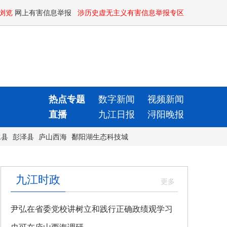
浏览
网上有害信息举报
涉历史虚无主义有害信息举报专区
热点专题
数字新闻
视频新闻
直播
九江日报
浔阳晚报
水县
彭泽县
庐山西海
鄱阳湖生态科技城
九江时政
尹弘在省委党校讲树立和践行正确政绩观学习