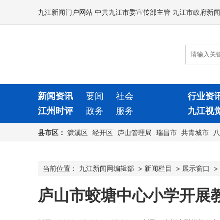
九江新闻门户网站 中共九江市委宣传部主管 九江市政府新
新闻资讯
要闻
社会
行业资
江州时评
政务
服务
九江视
县市区：
濂溪区
经开区
庐山管理局
瑞昌市
共青城市
八
当前位置：
九江新闻网编辑部
>
新闻栏目
>
展示窗口
>
庐山市蛟塘中心小学开展