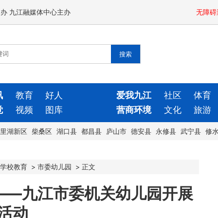
闻办 九江融媒体中心主办
无障碍
讯
教育
好人
爱我九江
社区
体育
觉
视频
图库
营商环境
文化
旅游
里湖新区
柴桑区
湖口县
都昌县
庐山市
德安县
永修县
武宁县
修
学校教育
>
市委幼儿园
>
正文
——九江市委机关幼儿园开展
题活动