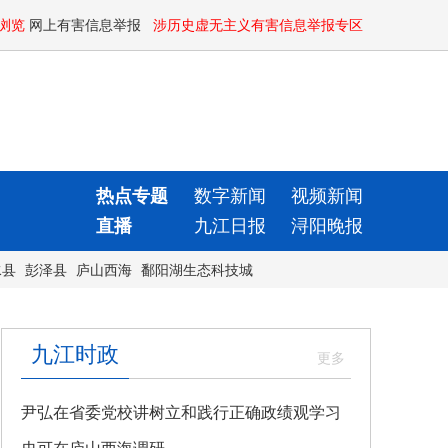
浏览
网上有害信息举报
涉历史虚无主义有害信息举报专区
热点专题
数字新闻
视频新闻
直播
九江日报
浔阳晚报
水县
彭泽县
庐山西海
鄱阳湖生态科技城
九江时政
尹弘在省委党校讲树立和践行正确政绩观学习