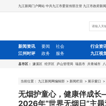
九江新闻门户网站 中共九江市委宣传部主管 九江市政府新
新闻资讯
要闻
社会
行业资
江州时评
政务
服务
九江视
县市区：
濂溪区
经开区
庐山管理局
瑞昌市
共青城市
八
当前位置：
九江新闻网编辑部
>
新闻栏目
>
展示窗口
>
无烟护童心，健康伴成长
2026年“世界无烟日”主