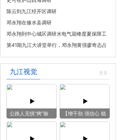
教育专题党课
史可在庐山西海调研
陈云到九江经开区调研
邓永翔在修水县调研
邓永翔到中心城区调研水电气迎峰度夏保障工
作
第41期九江大讲堂举行，邓永翔黄强廖奇志占
勇出席
九江视觉
公路人无惧“烤”验
【增干劲 强信心 稳
守护畅安旅途
预期】赏古风游
船 享清凉之旅