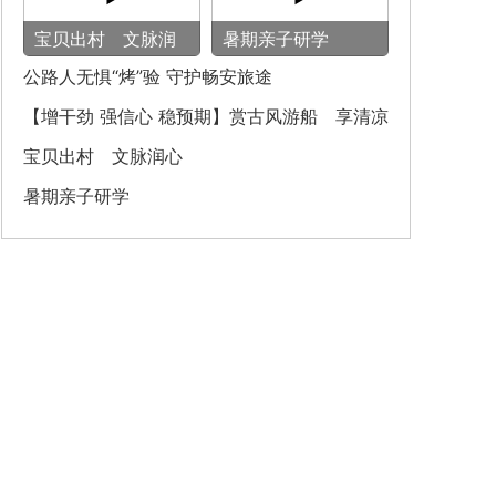
宝贝出村 文脉润
暑期亲子研学
心
公路人无惧“烤”验 守护畅安旅途
【增干劲 强信心 稳预期】赏古风游船 享清凉
之旅
宝贝出村 文脉润心
暑期亲子研学