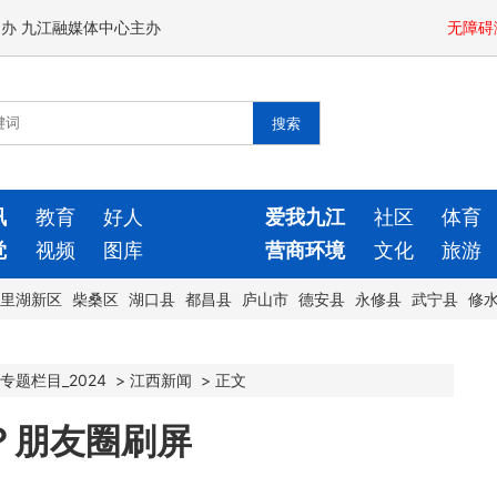
闻办 九江融媒体中心主办
无障碍
讯
教育
好人
爱我九江
社区
体育
觉
视频
图库
营商环境
文化
旅游
里湖新区
柴桑区
湖口县
都昌县
庐山市
德安县
永修县
武宁县
修
专题栏目_2024
>
江西新闻
>
正文
？朋友圈刷屏