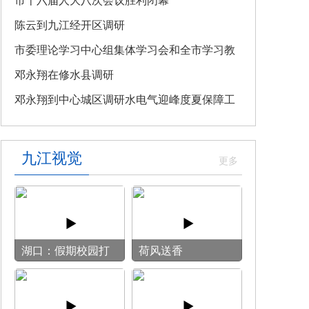
教育专题党课
市十六届人大八次会议胜利闭幕
陈云到九江经开区调研
市委理论学习中心组集体学习会和全市学习教
育整改整治工作汇报会召开
邓永翔在修水县调研
邓永翔到中心城区调研水电气迎峰度夏保障工
作
九江视觉
湖口：假期校园打
荷风送香
开“方便门” 群众
乐享“健身圈”