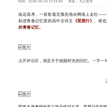
时间：2026-06-02 12:24:49
来源： 九江发布
临近高考，一首歌毫无预兆地在网络上走红——
刻进青春记忆里的高中古诗文
《琵琶行》
。谁也
的青春记忆
。
于校园时光的
点开评论区，满是关
回忆。一字一
即将走进考场的高三学子依旧从容，而早已告别