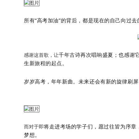
所有“高
考加油”的背后，都
是现在的自己向过去
千年古诗再次唱响盛夏；也感谢
感谢这首歌，让
生
新旅程的起
点。
岁岁高考，年年新曲。未来还会有新的旋律刷屏
将走进考场的学子们，愿过往皆为序章
而对于即
梦想。