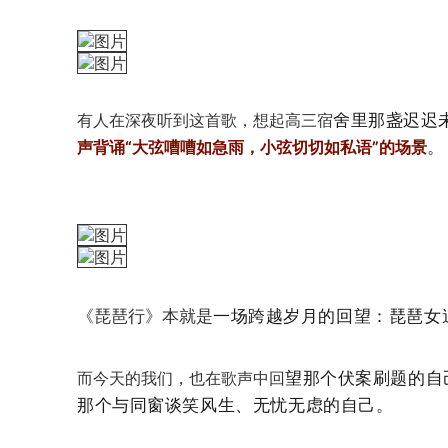
舍里那盏迟迟
有人在深夜听到这首歌，想起高三宿
。
声背诵“大弦嘈嘈如急雨，小弦切切如私语”的场景
一场
跨越岁月的回望
：琵琶女
《琵琶行》本就是
望那个伏案刷题的自
而今天的我们，也在歌声中回
那个与同窗谈笑风生、无忧无虑的自己。