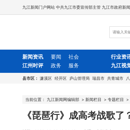
九江新闻门户网站 中共九江市委宣传部主管 九江市政府新
新闻资讯
要闻
社会
行业资
江州时评
政务
服务
九江视
县市区：
濂溪区
经开区
庐山管理局
瑞昌市
共青城市
八
当前位置：
九江新闻网编辑部
>
新闻栏目
>
专题栏目
>
《琵琶行》成高考战歌了