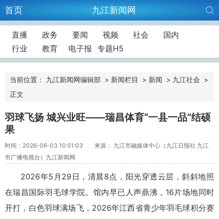
首页
九江新闻网
直播
政务
要闻
视频
社会
国内
行业
教育
电子报
专题H5
当前位置：
九江新闻网编辑部
>
新闻栏目
>
新闻
>
九江社会
>
正文
羽球飞扬 城兴业旺——瑞昌体育“一县一品”结硕
果
时间：2026-06-03 10:51:03
来源： 九江市融媒体中心（九江日报社 九江
市广播电视台）九江新闻网
2026年5月29日，清晨8点，阳光穿透云层，斜斜地照
在瑞昌国际羽毛球学院。馆内早已人声鼎沸，16片场地同时
开打，白色羽球满场飞，2026年江西省青少年羽毛球积分赛