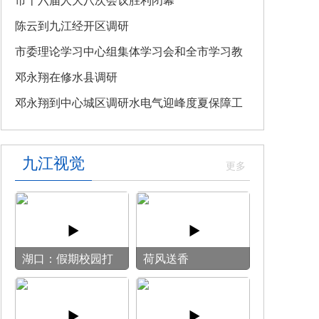
教育专题党课
市十六届人大八次会议胜利闭幕
陈云到九江经开区调研
市委理论学习中心组集体学习会和全市学习教
育整改整治工作汇报会召开
邓永翔在修水县调研
邓永翔到中心城区调研水电气迎峰度夏保障工
作
九江视觉
湖口：假期校园打
荷风送香
开“方便门” 群众
乐享“健身圈”