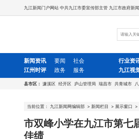
九江新闻门户网站 中共九江市委宣传部主管 九江市政府新
新闻资讯
要闻
社会
行业资
江州时评
政务
服务
九江视
县市区：
濂溪区
经开区
庐山管理局
瑞昌市
共青城市
八
当前位置：
九江新闻网编辑部
>
新闻栏目
>
展示窗口
>
市双峰小学在九江市第七
佳绩