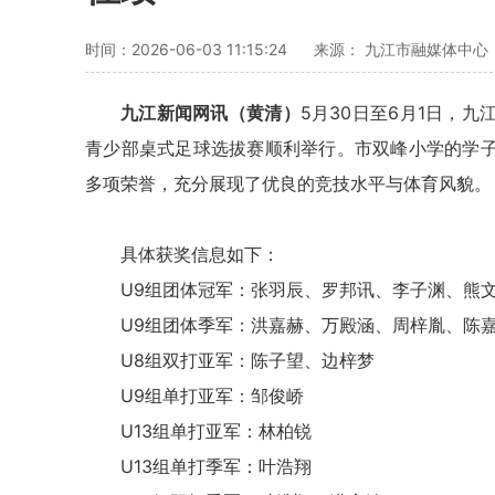
时间：2026-06-03 11:15:24
来源： 九江市融媒体中心
九江新闻网讯（黄清）
5月30日至6月1日，
青少部桌式足球选拔赛顺利举行。市双峰小学的学
多项荣誉，充分展现了优良的竞技水平与体育风貌。
具体获奖信息如下：
U9组团体冠军：张羽辰、罗邦讯、李子渊、熊
U9组团体季军：洪嘉赫、万殿涵、周梓胤、陈
U8组双打亚军：陈子望、边梓梦
U9组单打亚军：邹俊峤
U13组单打亚军：林柏锐
U13组单打季军：叶浩翔