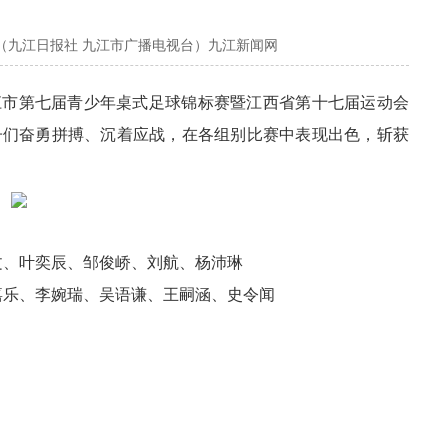
（九江日报社 九江市广播电视台）九江新闻网
九江市第七届青少年桌式足球锦标赛暨江西省第十七届运动会
子们奋勇拼搏、沉着应战，在各组别比赛中表现出色，斩获
文、叶奕辰、邹俊峤、刘航、杨沛琳
嘉乐、李婉瑞、吴语谦、王嗣涵、史令闻