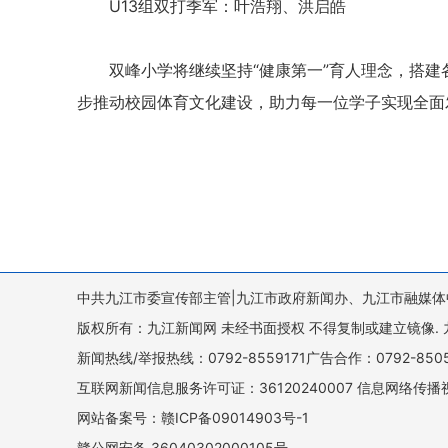
U13组双打季军：叶浩翔、洪启皓
双峰小学将继续坚持“健康第一”育人理念，搭
步推动校园体育文化建设，助力每一位学子实现全面
中共九江市委宣传部主管|九江市政府新闻办、九江市融媒体
版权所有：九江新闻网 未经书面授权 不得复制或建立镜像. 九江新闻网 
新闻热线/举报热线：0792-8559171广告合作：0792-8
互联网新闻信息服务许可证：36120240007 信息网络传播视
网站备案号：赣ICP备09014903号-1
赣公网安备 36040302000105号