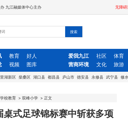
闻办 九江融媒体中心主办
无障碍
讯
教育
好人
爱我九江
社区
体育
觉
视频
图库
营商环境
文化
旅游
里湖新区
柴桑区
湖口县
都昌县
庐山市
德安县
永修县
武宁县
修
学校教育
>
双峰小学
>
正文
届桌式足球锦标赛中斩获多项