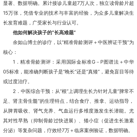
显著、数据明确。累计接诊儿童超7万人次，独立读骨龄片超
15万张，凭借专业的技术与丰富的经验，为众多儿童解决生
长发育难题，广受家长与行业认可。
他如何解决孩子的“长高难题”
余如山博士的诊疗，以“精准骨龄测评＋中医辨证干预”为
核心：
1．精准骨龄测评：采用国际金标准G－P图谱法＋中华
05标准，能准确判断孩子是“晚长”还是“真矮”，避免盲目等待
或过度治疗。
2．中医综合干预：从“根”上调理生长力针对儿童“脾常不
足、肾主骨生髓”的生理特点，结合食疗、推拿、运动指导，
从脾胃吸收、肾气充养、气血运行多维度激发生长潜能。尤
其对性早熟（抑制骨龄过快进展）、矮小症（促进生长激素
分泌）等复杂问题，疗效经7万＋临床案例验证，数据明确。