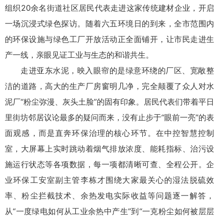
组织20余名街道社区居民代表走进这家传统建材企业，开启
一场沉浸式绿色探访。随着六五环境日的到来，全市范围内
的环保设施与绿色工厂开放活动正全面铺开，让市民走进生
产一线，亲眼见证工业与生态的和谐共生。
走进亚东水泥，映入眼帘的是绿意环绕的厂区、宽敞整
洁的道路，高大的生产厂房窗明几净，完全颠覆了众人对水
泥厂“粉尘弥漫、灰头土脸”的固有印象。居民代表们带着平日
里街坊邻居议论最多的疑问而来，没有止步于“眼前一亮”的表
面观感，而是直奔环保治理的核心环节。在中控智慧控制
室，大屏幕上实时跳动着烟气排放浓度、能耗指标、治污设
施运行状态等各项数据，每一项都清晰可查、全程公开。企
业环保工安室副主管李栋才围绕大家最关心的湿法脱硫效
率、粉尘拦截技术、余热发电实际收益等问题逐一解答，
从“一度绿电如何从工业余热中产生”到“一克粉尘如何被层层