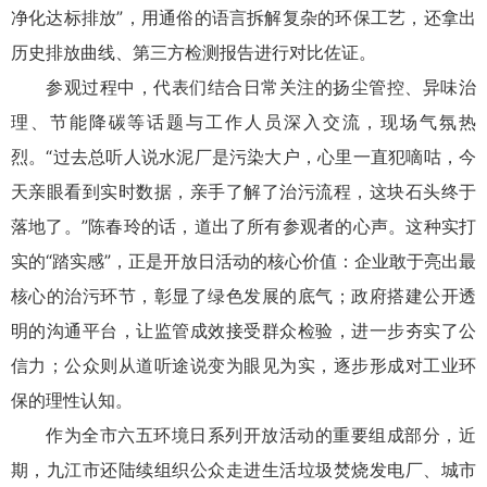
净化达标排放”，用通俗的语言拆解复杂的环保工艺，还拿出
历史排放曲线、第三方检测报告进行对比佐证。
参观过程中，代表们结合日常关注的扬尘管控、异味治
理、节能降碳等话题与工作人员深入交流，现场气氛热
烈。“过去总听人说水泥厂是污染大户，心里一直犯嘀咕，今
天亲眼看到实时数据，亲手了解了治污流程，这块石头终于
落地了。”陈春玲的话，道出了所有参观者的心声。这种实打
实的“踏实感”，正是开放日活动的核心价值：企业敢于亮出最
核心的治污环节，彰显了绿色发展的底气；政府搭建公开透
明的沟通平台，让监管成效接受群众检验，进一步夯实了公
信力；公众则从道听途说变为眼见为实，逐步形成对工业环
保的理性认知。
作为全市六五环境日系列开放活动的重要组成部分，近
期，九江市还陆续组织公众走进生活垃圾焚烧发电厂、城市