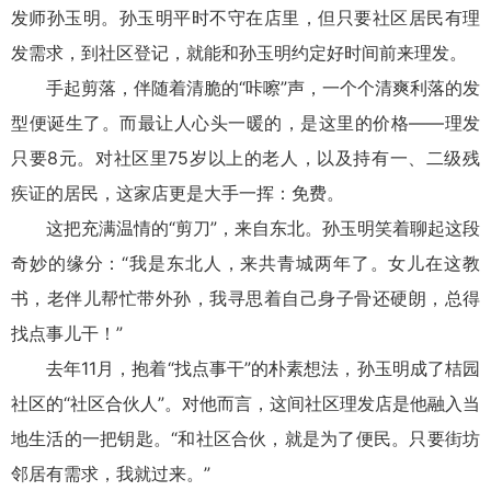
发师孙玉明。孙玉明平时不守在店里，但只要社区居民有理
发需求，到社区登记，就能和孙玉明约定好时间前来理发。
手起剪落，伴随着清脆的“咔嚓”声，一个个清爽利落的发
型便诞生了。而最让人心头一暖的，是这里的价格——理发
只要8元。对社区里75岁以上的老人，以及持有一、二级残
疾证的居民，这家店更是大手一挥：免费。
这把充满温情的“剪刀”，来自东北。孙玉明笑着聊起这段
奇妙的缘分：“我是东北人，来共青城两年了。女儿在这教
书，老伴儿帮忙带外孙，我寻思着自己身子骨还硬朗，总得
找点事儿干！”
去年11月，抱着“找点事干”的朴素想法，孙玉明成了桔园
社区的“社区合伙人”。对他而言，这间社区理发店是他融入当
地生活的一把钥匙。“和社区合伙，就是为了便民。只要街坊
邻居有需求，我就过来。”