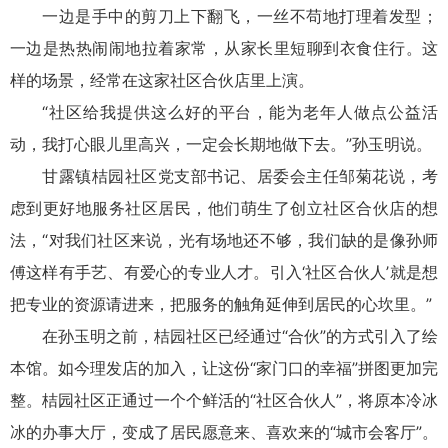
一边是手中的剪刀上下翻飞，一丝不苟地打理着发型；
一边是热热闹闹地拉着家常，从家长里短聊到衣食住行。这
样的场景，经常在这家社区合伙店里上演。
“社区给我提供这么好的平台，能为老年人做点公益活
动，我打心眼儿里高兴，一定会长期地做下去。”孙玉明说。
甘露镇桔园社区党支部书记、居委会主任邹菊花说，考
虑到更好地服务社区居民，他们萌生了创立社区合伙店的想
法，“对我们社区来说，光有场地还不够，我们缺的是像孙师
傅这样有手艺、有爱心的专业人才。引入‘社区合伙人’就是想
把专业的资源请进来，把服务的触角延伸到居民的心坎里。”
在孙玉明之前，桔园社区已经通过“合伙”的方式引入了绘
本馆。如今理发店的加入，让这份“家门口的幸福”拼图更加完
整。桔园社区正通过一个个鲜活的“社区合伙人”，将原本冷冰
冰的办事大厅，变成了居民愿意来、喜欢来的“城市会客厅”。