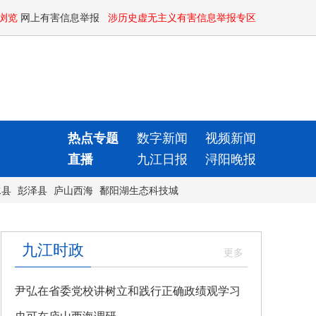
浏览
网上有害信息举报
涉历史虚无主义有害信息举报专区
热点专题
数字新闻
视频新闻
直播
九江日报
浔阳晚报
水县
彭泽县
庐山西海
鄱阳湖生态科技城
九江时政
尹弘在省委党校讲树立和践行正确政绩观学习