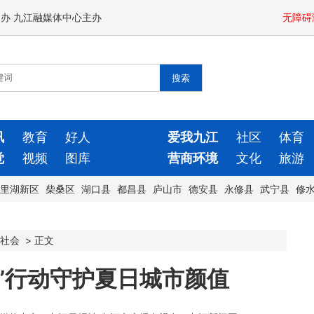
闻办 九江融媒体中心主办
无障碍
讯
教育
好人
爱我九江
社区
体育
觉
视频
图库
营商环境
文化
旅游
里湖新区
柴桑区
湖口县
都昌县
庐山市
德安县
永修县
武宁县
修
社会
>
正文
”行动守护夏日城市颜值