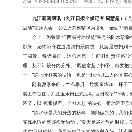
时间：2026-06-09 11:03:18
来源： 九江日报 九江市
九江新闻网讯（九江日报全媒记者 周慧超）
6
启动”誓师大会，以弘扬劳模精神为引领，全面打响夏
会上，为荣获“江西省劳动模范”称号的陈水珍
以来，始终坚守在道路清扫最前线，从凌晨普扫到
了极致。每逢暴雨，她总是第一时间赶到责任路段
理，从不计较分内分外。“既然拿起了扫帚，就要把
干。”陈水珍朴实的话语，也是一线环卫工人的真实
随着夏季来临，气温攀升、垃圾量增加，环卫
实工作责任，九江玉禾田正式启动“百日攻坚”行动
环节，以“抓紧抓严、全力以赴”的决心，推动环卫质
“陈水珍是我们身边的榜样，她能做到的，我们
完陈水珍的事迹很受触动，“夏天是最难熬的时候，
这次‘百日攻坚’，我要把自己负责的路段守好，让市