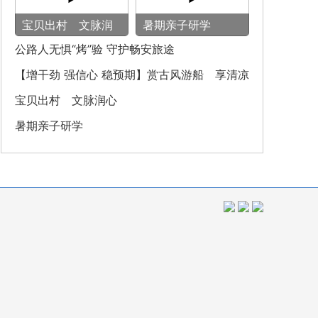
宝贝出村 文脉润
暑期亲子研学
心
公路人无惧“烤”验 守护畅安旅途
【增干劲 强信心 稳预期】赏古风游船 享清凉
之旅
宝贝出村 文脉润心
暑期亲子研学