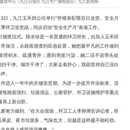
融媒体中心（九江日报社 九江市广播电视台）九江新闻网
月3日，九江玉禾田公司举行“劳模表彰暨百日攻坚、安全月
季环卫攻坚战，同步启动“安全生产月”各项工作。
举行颁奖仪式。陈水珍是一名普通的环卫班长，自加入玉禾田
日常保洁，从路面巡查到应急处置，她把最平凡的工作做到
清理积水、疏通窨井；遇到突发污染，她二话不说带头处
地扫干净。城市干净了，大家走着舒心，我就觉得自己没白
心声。
工作进入一年中的关键攻坚期。为进一步提升作业标准、压
，聚焦路面清扫、垃圾清运、公厕管护、环卫设施维护等重点
量再上新台阶。
也要努力做到。”在大会现场，环卫工人李师傅告诉记者，听
瓜果皮、夜市垃圾多，气味也大，但越是这样越不能松劲。
民走在路上感觉清清爽爽。”