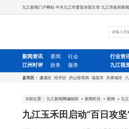
九江新闻门户网站 中共九江市委宣传部主管 九江市政府新
新闻资讯
要闻
社会
行业资
江州时评
政务
服务
九江视
县市区：
濂溪区
经开区
庐山管理局
瑞昌市
共青城市
八
当前位置：
九江新闻网编辑部
>
新闻栏目
>
新闻
>
九江
九江玉禾田启动“百日攻坚