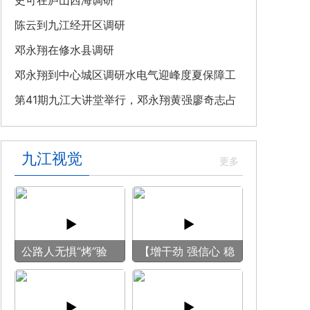
教育专题党课
史可在庐山西海调研
陈云到九江经开区调研
邓永翔在修水县调研
邓永翔到中心城区调研水电气迎峰度夏保障工
作
第41期九江大讲堂举行，邓永翔黄强廖奇志占
勇出席
九江视觉
公路人无惧“烤”验
【增干劲 强信心 稳
守护畅安旅途
预期】赏古风游
船 享清凉之旅