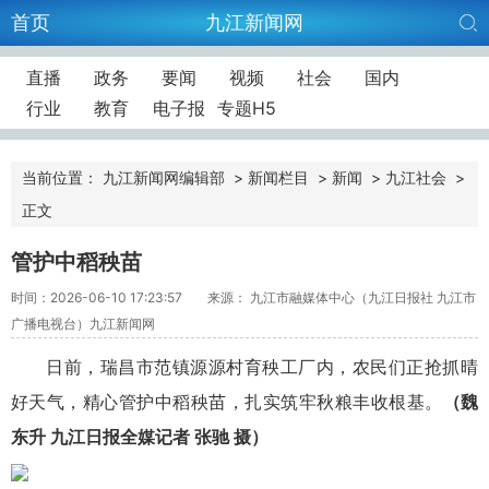
首页
九江新闻网
直播
政务
要闻
视频
社会
国内
行业
教育
电子报
专题H5
当前位置：
九江新闻网编辑部
>
新闻栏目
>
新闻
>
九江社会
>
正文
管护中稻秧苗
时间：2026-06-10 17:23:57
来源： 九江市融媒体中心（九江日报社 九江市
广播电视台）九江新闻网
日前，瑞昌市范镇源源村育秧工厂内，农民们正抢抓晴
好天气，精心管护中稻秧苗，扎实筑牢秋粮丰收根基。
（魏
东升 九江日报全媒记者 张驰 摄）