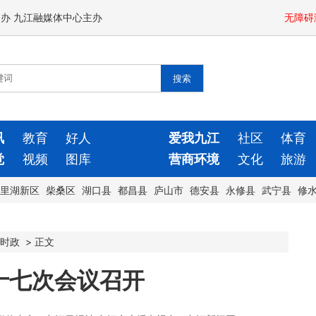
闻办 九江融媒体中心主办
无障碍
讯
教育
好人
爱我九江
社区
体育
觉
视频
图库
营商环境
文化
旅游
里湖新区
柴桑区
湖口县
都昌县
庐山市
德安县
永修县
武宁县
修
时政
>
正文
十七次会议召开