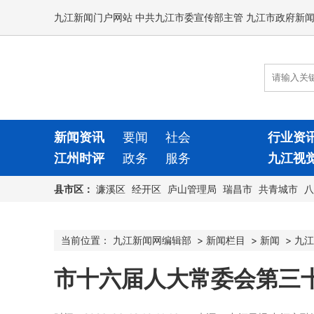
九江新闻门户网站 中共九江市委宣传部主管 九江市政府新
新闻资讯
要闻
社会
行业资
江州时评
政务
服务
九江视
县市区：
濂溪区
经开区
庐山管理局
瑞昌市
共青城市
八
当前位置：
九江新闻网编辑部
>
新闻栏目
>
新闻
>
九江
市十六届人大常委会第三