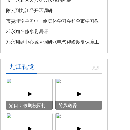
教育专题党课
市十六届人大八次会议胜利闭幕
陈云到九江经开区调研
市委理论学习中心组集体学习会和全市学习教
育整改整治工作汇报会召开
邓永翔在修水县调研
邓永翔到中心城区调研水电气迎峰度夏保障工
作
九江视觉
湖口：假期校园打
荷风送香
开“方便门” 群众
乐享“健身圈”