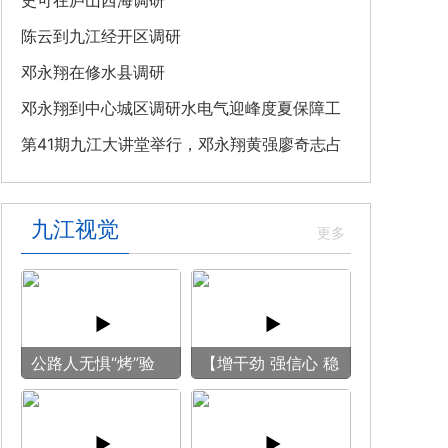
教育专题党课
史可在庐山西海调研
陈云到九江经开区调研
邓永翔在修水县调研
邓永翔到中心城区调研水电气迎峰度夏保障工
作
第41期九江大讲堂举行，邓永翔黄强廖奇志占
勇出席
九江视觉
公路人无惧“烤”验
【增干劲 强信心 稳
守护畅安旅途
预期】赏古风游
船 享清凉之旅