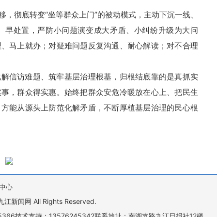
移，彻底转变“坐等群众上门”的被动模式，主动下沉一线、
、早处置，严防小问题演变成大矛盾、小纠纷升级为大问
理、马上就办；对疑难问题反复沟通、耐心解读；对不合理
化解信访难题、筑牢基层治理根基，归根结底靠的是真抓实
实事，群众得实惠。始终把群众安危冷暖放在心上、把民生
，方能从源头上防范化解矛盾，不断厚植基层治理的民心根
中心
All Rights Reserved.
505366技术支持：13576245342联系地址：南湖支路九江日报社12楼