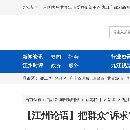
九江新闻门户网站 中共九江市委宣传部主管 九江市政府新
新闻资讯
要闻
社会
行业资
江州时评
政务
服务
九江视
县市区：
濂溪区
经开区
庐山管理局
瑞昌市
共青城市
八
当前位置：
九江新闻网编辑部
>
新闻栏目
>
新闻
>
九江
【江州论语】把群众“诉求