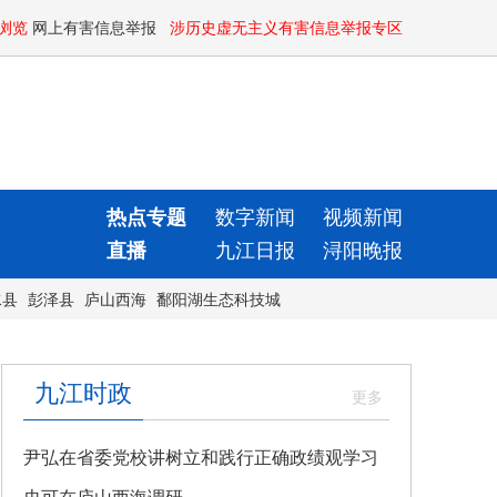
浏览
网上有害信息举报
涉历史虚无主义有害信息举报专区
热点专题
数字新闻
视频新闻
直播
九江日报
浔阳晚报
水县
彭泽县
庐山西海
鄱阳湖生态科技城
九江时政
尹弘在省委党校讲树立和践行正确政绩观学习