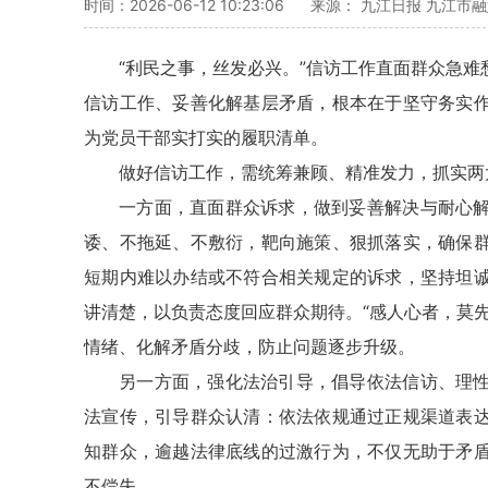
时间：2026-06-12 10:23:06
来源： 九江日报 九江市
“利民之事，丝发必兴。”信访工作直面群众急
信访工作、妥善化解基层矛盾，根本在于坚守务实
为党员干部实打实的履职清单。
做好信访工作，需统筹兼顾、精准发力，抓实两
一方面，直面群众诉求，做到妥善解决与耐心
诿、不拖延、不敷衍，靶向施策、狠抓落实，确保
短期内难以办结或不符合相关规定的诉求，坚持坦
讲清楚，以负责态度回应群众期待。“感人心者，莫
情绪、化解矛盾分歧，防止问题逐步升级。
另一方面，强化法治引导，倡导依法信访、理
法宣传，引导群众认清：依法依规通过正规渠道表
知群众，逾越法律底线的过激行为，不仅无助于矛
不偿失。