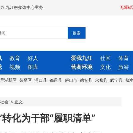
闻办 九江融媒体中心主办
无障碍
讯
教育
好人
爱我九江
社区
体育
觉
视频
图库
营商环境
文化
旅游
里湖新区
柴桑区
湖口县
都昌县
庐山市
德安县
永修县
武宁县
修
社会
>
正文
”转化为干部“履职清单”