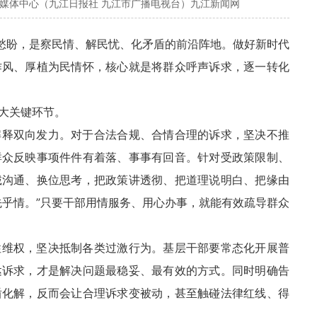
融媒体中心（九江日报社 九江市广播电视台）九江新闻网
难愁盼，是察民情、解民忧、化矛盾的前沿阵地。做好新时代
作风、厚植为民情怀，核心就是将群众呼声诉求，逐一转化
大关键环节。
解释双向发力。对于合法合规、合情合理的诉求，坚决不推
群众反映事项件件有着落、事事有回音。针对受政策限制、
诚沟通、换位思考，把政策讲透彻、把道理说明白、把缘由
先乎情。”只要干部用情服务、用心办事，就能有效疏导群众
性维权，坚决抵制各类过激行为。基层干部要常态化开展普
达诉求，才是解决问题最稳妥、最有效的方式。同时明确告
盾化解，反而会让合理诉求变被动，甚至触碰法律红线、得