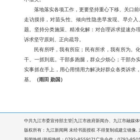
落地落实各项工作，更要坚持重心下移、关口前
走访摸排，对苗头性、倾向性隐患早发现、早介入
题。坚持分类施策、精准化解：对合理诉求提速办
诉求坚守原则、正向疏导。
民有所呼，我有所应；民有所求，我有所为。
干、一抓到底。干部多跑腿，群众少烦心；干部办
实事抓在手上，用心用情用力解决好群众各类诉求
基。
（雨田 勋国）
中共九江市委宣传部主管|九江市政府新闻办、九江市融媒体
版权所有：九江新闻网 未经书面授权 不得复制或建立镜像. 九江新闻网 
新闻热线/举报热线：0792-8559171广告合作：0792-8