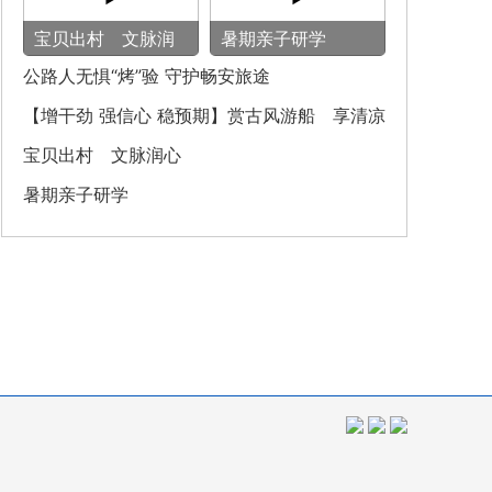
宝贝出村 文脉润
暑期亲子研学
心
公路人无惧“烤”验 守护畅安旅途
【增干劲 强信心 稳预期】赏古风游船 享清凉
之旅
宝贝出村 文脉润心
暑期亲子研学