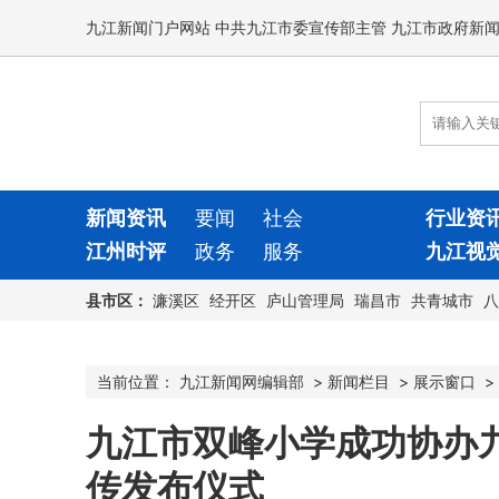
九江新闻门户网站 中共九江市委宣传部主管 九江市政府新
新闻资讯
要闻
社会
行业资
江州时评
政务
服务
九江视
县市区：
濂溪区
经开区
庐山管理局
瑞昌市
共青城市
八
当前位置：
九江新闻网编辑部
>
新闻栏目
>
展示窗口
>
九江市双峰小学成功协办九
传发布仪式