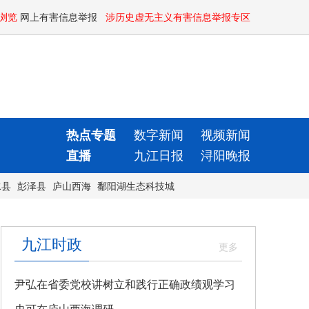
浏览
网上有害信息举报
涉历史虚无主义有害信息举报专区
热点专题
数字新闻
视频新闻
直播
九江日报
浔阳晚报
水县
彭泽县
庐山西海
鄱阳湖生态科技城
九江时政
尹弘在省委党校讲树立和践行正确政绩观学习