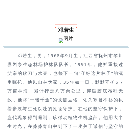
邓若生
邓若生，男，1968年9月生，江西省抚州市黎川
县岩泉生态林场护林队队长。1991年，他郑重接过
父亲的砍刀与水壶，也接下一句“守好这片林子”的沉
重嘱托。他以山林为家，35年如一日，默默守护6.7
万亩林海。累计行走八万余公里，穿破胶底布鞋无
数，他将“一诺千金”的诚信品格，化为寒暑不移的执
着步履与生死以赴的抢险守护。在他的坚守保护下，
盗伐现象得到遏制，珍稀动植物生机盎然。他用大半
生时光，在莽莽青山中刻下了一座关于诚信与坚守的