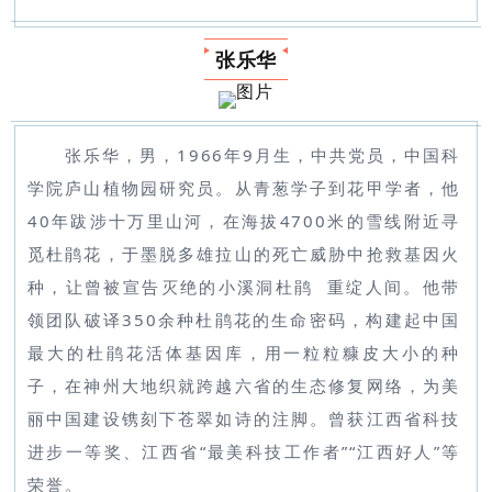
张乐华
张乐华，男，1966年9月生，中共党员，中国科
学院庐山植物园研究员。从青葱学子到花甲学者，他
40年跋涉十万里山河，在海拔4700米的雪线附近寻
觅杜鹃花，于墨脱多雄拉山的死亡威胁中抢救基因火
种，让曾被宣告灭绝的
小溪洞杜鹃
重绽人间。他带
领团队破译350余种杜鹃花的生命密码，构建起中国
最大的杜鹃花活体基因库，用一粒粒糠皮大小的种
子，在神州大地织就跨越六省的生态修复网络，为美
丽中国建设镌刻下苍翠如诗的注脚。曾获江西省科技
进步一等奖、江西省“最美科技工作者”“江西好人”等
荣誉。