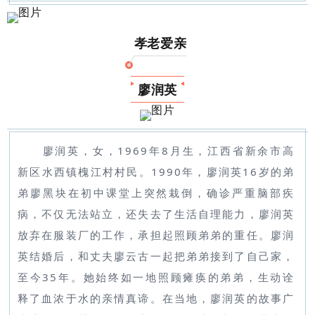
孝老爱亲
廖润英
廖润英，女，1969年8月生，江西省新余市高
新区水西镇槐江村村民。1990年，廖润英16岁的弟
弟廖黑块在初中课堂上突然栽倒，确诊严重脑部疾
病，不仅无法站立，还失去了生活自理能力，廖润英
放弃在服装厂的工作，承担起照顾弟弟的重任。廖润
英结婚后，和丈夫廖云古一起把弟弟接到了自己家，
至今35年。她始终如一地照顾瘫痪的弟弟，生动诠
释了血浓于水的亲情真谛。在当地，廖润英的故事广