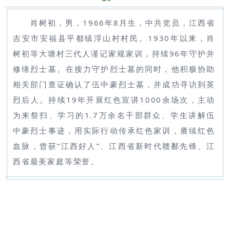
肖树初，男，1966年8月生，中共党员，江西省
吉安市安福县平都镇浮山村村民。1930年以来，肖
树初等大塘村三代人谨记家规家训，持续96年守护并
修缮烈士墓。在接力守护烈士墓的同时，他积极协助
相关部门查证确认了伍中豪烈士墓，并成功寻访到英
烈后人。持续19年开展红色宣讲1000余场次，主动
为来祭扫、学习的1.7万余名干部群众、学生讲解伍
中豪烈士事迹，用实际行动传承红色家训，赓续红色
血脉，曾获“江西好人”、江西省新时代赣鄱先锋、江
西省最美家庭等荣誉。