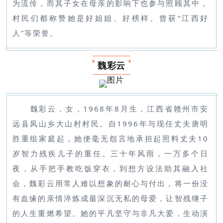
为流传，而其子女在母亲的影响下也参与照顾其中，
村民们都称赞她是好姐姐、好榜样。曾获“江西好
人”等荣誉。
魏彩云
魏彩云，女，1968年8月生，江西省赣州市安
远县凤山乡大山村村民。自1996年与现任丈夫唐明
胜重组家庭起，她便毫无怨言地承担起照料丈夫10
岁智力残疾儿子的重任。三十年风雨，一万多个日
夜，从手把手教吃饭穿衣，到想方设法助其融入社
会，魏彩云用常人难以想象的耐心与付出，将一份没
有血缘的亲情淬炼成最深沉无私的母爱，让智残继子
的人生重燃希望。她的平凡坚守与非凡大爱，生动演