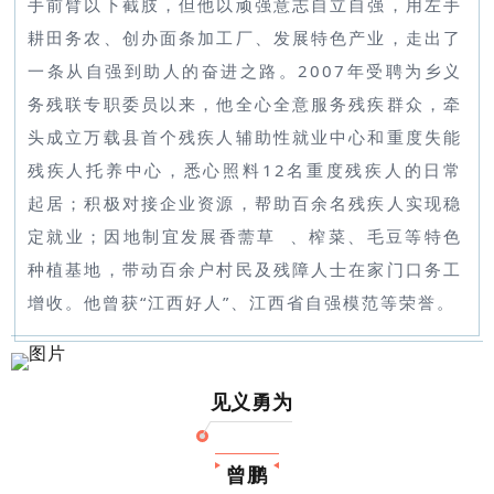
手前臂以下截肢，但他以顽强意志自立自强，用左手
耕田务农、创办面条加工厂、发展特色产业，走出了
一条从自强到助人的奋进之路。2007年受聘为乡义
务残联专职委员以来，他全心全意服务残疾群众，牵
头成立万载县首个残疾人辅助性就业中心和重度失能
残疾人托养中心，悉心照料12名重度残疾人的日常
起居；积极对接企业资源，帮助百余名残疾人实现稳
定就业；因地制宜发展
香薷草
、榨菜、毛豆等特色
种植基地，带动百余户村民及残障人士在家门口务工
增收。他曾获“江西好人”、江西省自强模范等荣誉。
见义勇为
曾鹏