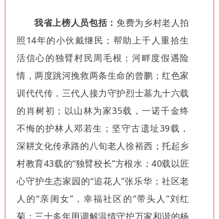
我省上榜人员包括：
免费为乡村老人拍
照14年的小伙戴继民；帮助上千人重拾生
活信心的独臂村民周毛根；河畔度假遇险
情，两度跳河挽救两条生命的曾鹏；红色家
训代代传，三代人接力守护烈士墓九十六载
的肖树初；以山林为家35载，一诺千金终
不悔的护林人邓若生；坚守古遗址39载，
深耕文化传承路的八旬老人徐裕西；托起乡
村教育43载的“独臂校长”方根水；40载以匠
心守护生态家园的“追花人”张乐华；社区老
人的“亲闺女”，幸福社区的“带头人”刘红
菊；三十多年用调解温情守护万家和谐的杨