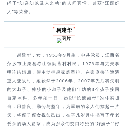
绎了“幼吾幼以及人之幼”的人间真情。曾获“江西好
人”等荣誉。
易建华
易建华，女，1953年9月生，中共党员，江西省
萍乡市上栗县赤山镇院背村村民。1976年与丈夫李
明连结婚后，便主动担起家庭重担。在家庭接连遭遇
重大变故时，她毅然于2006年、2007年先后将失明
的大叔子、瘫痪的小叔子及他们年幼的3个孩子接回
自家照料。多年如一日，她以“长嫂如母”的朴实担
当，用善良、勤劳与坚守，为重病的亲人们撑起一片
天，将侄子侄女视如己出，在平凡岁月中书写了孝老
爱亲的动人篇章，成为乡亲们交口称赞的“好嫂子”“好