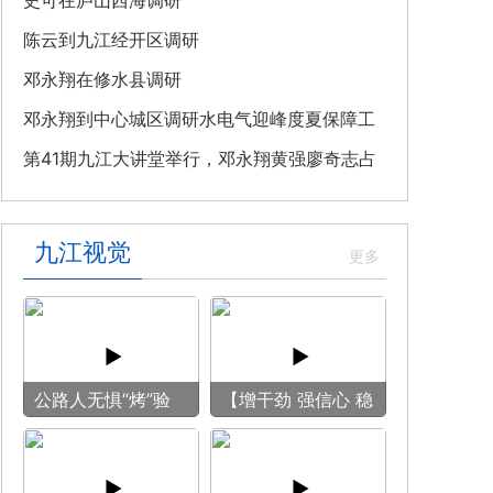
教育专题党课
史可在庐山西海调研
陈云到九江经开区调研
邓永翔在修水县调研
邓永翔到中心城区调研水电气迎峰度夏保障工
作
第41期九江大讲堂举行，邓永翔黄强廖奇志占
勇出席
九江视觉
公路人无惧“烤”验
【增干劲 强信心 稳
守护畅安旅途
预期】赏古风游
船 享清凉之旅