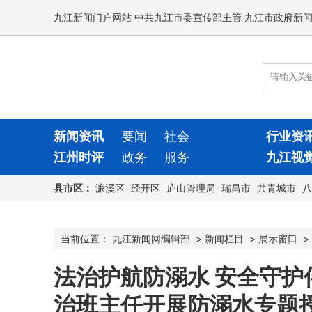
九江新闻门户网站 中共九江市委宣传部主管 九江市政府新
新闻资讯
要闻
社会
行业资
江州时评
政务
服务
九江视
县市区：
濂溪区
经开区
庐山管理局
瑞昌市
共青城市
八
当前位置：
九江新闻网编辑部
>
新闻栏目
>
展示窗口
>
法治护航防溺水 安全守
治班主任开展防溺水专题