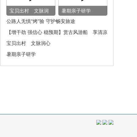
宝贝出村 文脉润
暑期亲子研学
心
公路人无惧“烤”验 守护畅安旅途
【增干劲 强信心 稳预期】赏古风游船 享清凉
之旅
宝贝出村 文脉润心
暑期亲子研学