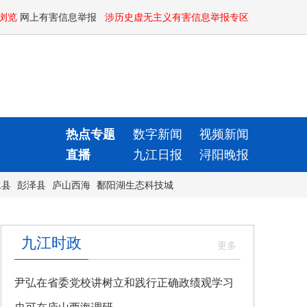
浏览
网上有害信息举报
涉历史虚无主义有害信息举报专区
热点专题
数字新闻
视频新闻
直播
九江日报
浔阳晚报
水县
彭泽县
庐山西海
鄱阳湖生态科技城
九江时政
尹弘在省委党校讲树立和践行正确政绩观学习