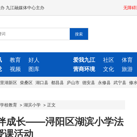
闻办 九江融媒体中心主办
无障碍
讯
教育
好人
爱我九江
社区
体育
觉
视频
图库
营商环境
文化
旅游
里湖新区
柴桑区
湖口县
都昌县
庐山市
德安县
永修县
武宁县
修
学校教育
>
湖滨小学
>
正文
护伴成长——浔阳区湖滨小学法
授课活动