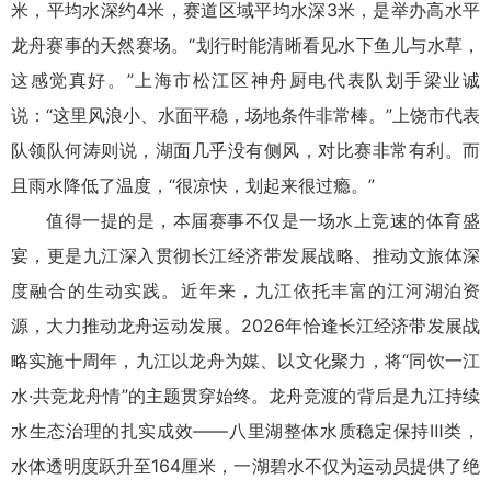
米，平均水深约4米，赛道区域平均水深3米，是举办高水平
龙舟赛事的天然赛场。“划行时能清晰看见水下鱼儿与水草，
这感觉真好。”上海市松江区神舟厨电代表队划手梁业诚
说：“这里风浪小、水面平稳，场地条件非常棒。”上饶市代表
队领队何涛则说，湖面几乎没有侧风，对比赛非常有利。而
且雨水降低了温度，“很凉快，划起来很过瘾。”
值得一提的是，本届赛事不仅是一场水上竞速的体育盛
宴，更是九江深入贯彻长江经济带发展战略、推动文旅体深
度融合的生动实践。近年来，九江依托丰富的江河湖泊资
源，大力推动龙舟运动发展。2026年恰逢长江经济带发展战
略实施十周年，九江以龙舟为媒、以文化聚力，将“同饮一江
水·共竞龙舟情”的主题贯穿始终。龙舟竞渡的背后是九江持续
水生态治理的扎实成效——八里湖整体水质稳定保持Ⅲ类，
水体透明度跃升至164厘米，一湖碧水不仅为运动员提供了绝