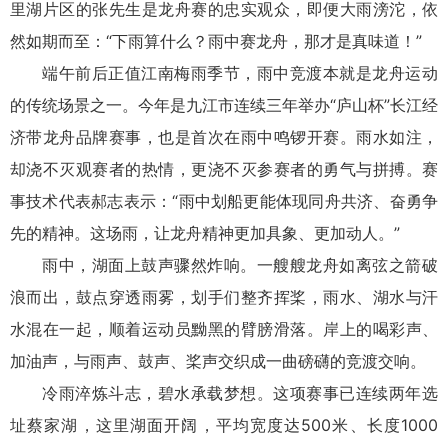
里湖片区的张先生是龙舟赛的忠实观众，即便大雨滂沱，依
然如期而至：“下雨算什么？雨中赛龙舟，那才是真味道！”
端午前后正值江南梅雨季节，雨中竞渡本就是龙舟运动
的传统场景之一。今年是九江市连续三年举办“庐山杯”长江经
济带龙舟品牌赛事，也是首次在雨中鸣锣开赛。雨水如注，
却浇不灭观赛者的热情，更浇不灭参赛者的勇气与拼搏。赛
事技术代表郝志表示：“雨中划船更能体现同舟共济、奋勇争
先的精神。这场雨，让龙舟精神更加具象、更加动人。”
雨中，湖面上鼓声骤然炸响。一艘艘龙舟如离弦之箭破
浪而出，鼓点穿透雨雾，划手们整齐挥桨，雨水、湖水与汗
水混在一起，顺着运动员黝黑的臂膀滑落。岸上的喝彩声、
加油声，与雨声、鼓声、桨声交织成一曲磅礴的竞渡交响。
冷雨淬炼斗志，碧水承载梦想。这项赛事已连续两年选
址蔡家湖，这里湖面开阔，平均宽度达500米、长度1000