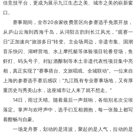
佳竞技平台，更成为展示九江生态之美、城市之美的崭新窗
口。
赛事期间，全市20余家收费景区向参赛选手免票开放，
从庐山云海到西海千岛，从浔阳古韵到长江风光，“观赛一
日”正加速向“旅游多日”转变。主会场周边，非遗市集、国潮
音乐快闪、湖畔营地、水上摩托艇等体验项目轮番登场，鱼
虾灯、码头号子、封缸酒酿制等本土非遗代表性项目集中亮
相，真正实现了“赛事搭台、文旅唱戏、全城联动”。一位来自
上海的参赛选手赛后感叹：“九江既有专业赛事场地，又有厚
重历史与秀美山水，这座城市让人来了就不想走。”
14日，雨过天晴。随着最后一声鼓响，各组别名次尘埃
落定。掌声与欢呼声中，选手们互相拥抱，每一张脸上都写
着酣畅与自豪。
一场龙舟赛，划动的是清波，聚起的是人气，拉动的是