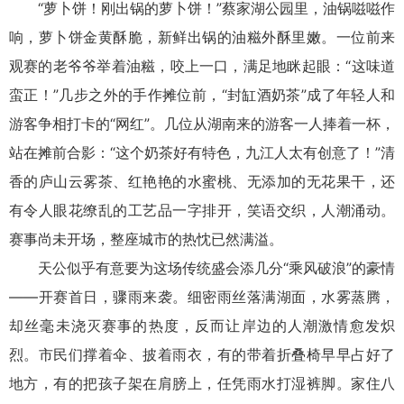
“萝卜饼！刚出锅的萝卜饼！”蔡家湖公园里，油锅嗞嗞作
响，萝卜饼金黄酥脆，新鲜出锅的油糍外酥里嫩。一位前来
观赛的老爷爷举着油糍，咬上一口，满足地眯起眼：“这味道
蛮正！”几步之外的手作摊位前，“封缸酒奶茶”成了年轻人和
游客争相打卡的“网红”。几位从湖南来的游客一人捧着一杯，
站在摊前合影：“这个奶茶好有特色，九江人太有创意了！”清
香的庐山云雾茶、红艳艳的水蜜桃、无添加的无花果干，还
有令人眼花缭乱的工艺品一字排开，笑语交织，人潮涌动。
赛事尚未开场，整座城市的热忱已然满溢。
天公似乎有意要为这场传统盛会添几分“乘风破浪”的豪情
——开赛首日，骤雨来袭。细密雨丝落满湖面，水雾蒸腾，
却丝毫未浇灭赛事的热度，反而让岸边的人潮激情愈发炽
烈。市民们撑着伞、披着雨衣，有的带着折叠椅早早占好了
地方，有的把孩子架在肩膀上，任凭雨水打湿裤脚。家住八