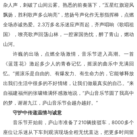
杂人声，刺破了山间云雾。熟悉的前奏落下，“五星红旗迎风
飘扬，胜利歌声多么响亮”，悠扬号声化作无形指挥棒，点燃
全场赤诚热爱。2.3万多名乐迷应声而起，齐声唱响《歌唱祖
国》，嘹亮歌声回荡山林，一腔家国热忱，醉了青山，燃动
山河。
许巍的出场，点燃全场激情，音乐节进入高潮。一首
《蓝莲花》激起多少人的青春记忆，摇滚的曲乐中充满回
忆。“摇滚乐是自由的、有爆发力、有生命力的，它能够释放
出我们生活中很多的不好情绪，让我们做最真实的自己。”来
自福建福州的张啸锋满怀感激地说，“庐山音乐节圆了我高中
的梦，谢谢九江，庐山音乐节会越办越好。”
守护中传递温情与诚意
音乐节开始前，庐山市准备了210辆接驳车，8000多个
座位让乐迷从下车到观演现场全程无忧直达，把更多时间留