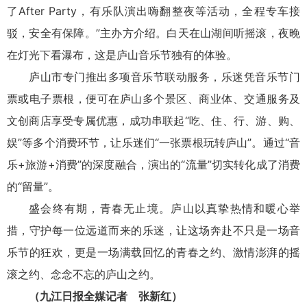
了After Party，有乐队演出嗨翻整夜等活动，全程专车接
驳，安全有保障。”主办方介绍。白天在山湖间听摇滚，夜晚
在灯光下看瀑布，这是庐山音乐节独有的体验。
庐山市专门推出多项音乐节联动服务，乐迷凭音乐节门
票或电子票根，便可在庐山多个景区、商业体、交通服务及
文创商店享受专属优惠，成功串联起“吃、住、行、游、购、
娱”等多个消费环节，让乐迷们“一张票根玩转庐山”。通过“音
乐+旅游+消费”的深度融合，演出的“流量”切实转化成了消费
的“留量”。
盛会终有期，青春无止境。庐山以真挚热情和暖心举
措，守护每一位远道而来的乐迷，让这场奔赴不只是一场音
乐节的狂欢，更是一场满载回忆的青春之约、激情澎湃的摇
滚之约、念念不忘的庐山之约。
（九江日报全媒记者 张新红）