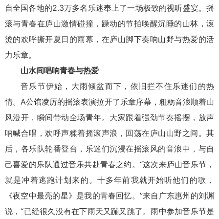
自全国各地的2.3万多名乐迷奉上了一场极致的视听盛宴。摇
滚与青春在庐山激情碰撞，躁动的节拍唤醒沉睡的山林，滚
烫的欢呼撕开夏日的雨幕，在庐山脚下奏响山野与热爱的活
力乐章。
山水间唱响青春与热爱
音乐节伊始，大雨倾盆而下，依旧拦不住乐迷们的热
情。A公馆凌厉的摇滚表演拉开了乐章序幕，粗粝音浪顺着山
风漫开，瞬间带动全场青年。大家跟着强劲节奏摇摆，放声
呐喊合唱，欢呼声糅着摇滚声浪，回荡在庐山山野之间。其
后，各乐队轮番登台，乐迷们沉浸在摇滚风的音浪中，与自
己喜爱的乐队通过音乐共赴青春之约。“这次来庐山音乐节，
就是冲着逃跑计划来的。十多年前我就开始听他们的歌，
《夜空中最亮的星》是我的青春回忆。”来自广东惠州的刘渊
说，“已经很久没有在下雨天又蹦又跳了。雨中参加音乐节是