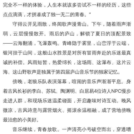
完全不一样的体验，人生本就该多尝试不一样的经历，这些
点点滴滴，才拼凑成了独一无二的青春。”
守得云开见雨散，终闻歌声漫青山。下午，随着雨声渐
弱，云层慢慢散开。雨后的庐山，解锁了夏日的顶配景致
——云海翻涌，飞瀑轰鸣。青峰隐于雾里，山峦浮于云端，
银河挂于山间，这般山水胜景是对所有冒雨奔赴的乐迷最真
诚的补偿。风雨短暂，热爱绵长，这场雨、这瀑布、这片云
海、这山野歌声是独属于第四届庐山音乐节的独家记忆。
傍晚，老狼乐队表演落幕，喧闹的音乐声渐渐平息。身
着古风长衫的李白、苏轼、陶渊明、白居易4位诗人NPC慢步
走进人群，和现场乐迷温柔碰面，开启趣味对诗互动。晚风
微凉，古风诗意与露营烟火、摇滚余温相融，成了营地傍晚
最治愈的小美好。
音乐继续，青春放歌。一声清亮小号破空而出，穿透嘈