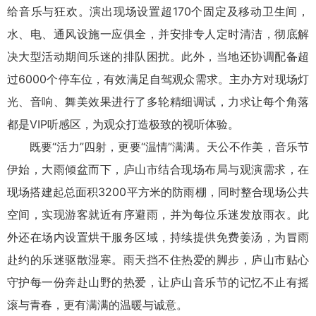
给音乐与狂欢。演出现场设置超170个固定及移动卫生间，
水、电、通风设施一应俱全，并安排专人定时清洁，彻底解
决大型活动期间乐迷的排队困扰。此外，当地还协调配备超
过6000个停车位，有效满足自驾观众需求。主办方对现场灯
光、音响、舞美效果进行了多轮精细调试，力求让每个角落
都是VIP听感区，为观众打造极致的视听体验。
既要“活力”四射，更要“温情”满满。天公不作美，音乐节
伊始，大雨倾盆而下，庐山市结合现场布局与观演需求，在
现场搭建起总面积3200平方米的防雨棚，同时整合现场公共
空间，实现游客就近有序避雨，并为每位乐迷发放雨衣。此
外还在场内设置烘干服务区域，持续提供免费姜汤，为冒雨
赴约的乐迷驱散湿寒。雨天挡不住热爱的脚步，庐山市贴心
守护每一份奔赴山野的热爱，让庐山音乐节的记忆不止有摇
滚与青春，更有满满的温暖与诚意。