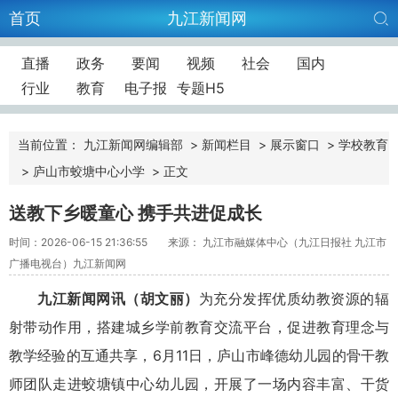
首页
九江新闻网
直播
政务
要闻
视频
社会
国内
行业
教育
电子报
专题H5
当前位置：
九江新闻网编辑部
>
新闻栏目
>
展示窗口
>
学校教育
>
庐山市蛟塘中心小学
>
正文
送教下乡暖童心 携手共进促成长
时间：2026-06-15 21:36:55
来源： 九江市融媒体中心（九江日报社 九江市
广播电视台）九江新闻网
九江新闻网讯（胡文丽）
为充分发挥优质幼教资源的辐
射带动作用，搭建城乡学前教育交流平台，促进教育理念与
教学经验的互通共享，6月11日，庐山市峰德幼儿园的骨干教
师团队走进蛟塘镇中心幼儿园，开展了一场内容丰富、干货