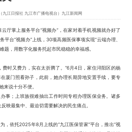
（九江日报社 九江市广播电视台）九江新闻网
保云厅掌上服务平台“视频办”，在家对着手机视频就办好了
平台“视频办”上线，30项高频医保事项实现“云端办理、
的难题，用数字化服务托起市民稳稳的幸福感。
，费时又费力，实在太折腾了。”6月4日，家住浔阳区的杨
年在厦门照看孙子，此前，她办理长期异地安置手续，要专
她来说十分不便。
队办事；上班族很难抽出工作时间专程办理医保业务。诸多
群众反映最集中、最迫切需要解决的民生痛点。
，依托2025年8月上线的“九江医保管家”平台，推出“视