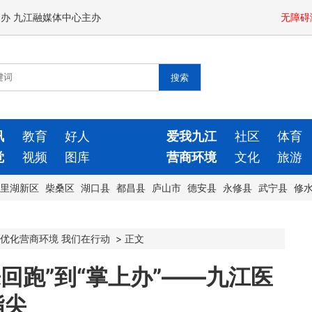
闻办 九江融媒体中心主办
无障碍
讯
教育
好人
爱我九江
社区
体育
觉
视频
图库
营商环境
文化
旅游
里湖新区
柴桑区
湖口县
都昌县
庐山市
德安县
永修县
武宁县
修
优化营商环境 我们在行动
>
正文
回跑”到“掌上办”——九江医
指尖