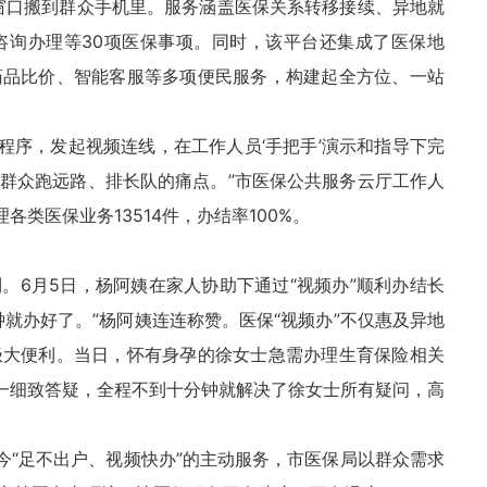
窗口搬到群众手机里。服务涵盖医保关系转移接续、异地就
咨询办理等30项医保事项。同时，该平台还集成了医保地
药品比价、智能客服等多项便民服务，构建起全方位、一站
小程序，发起视频连线，在工作人员‘手把手’演示和指导下完
群众跑远路、排长队的痛点。”市医保公共服务云厅工作人
类医保业务13514件，办结率100%。
。6月5日，杨阿姨在家人协助下通过“视频办”顺利办结长
就办好了。”杨阿姨连连称赞。医保“视频办”不仅惠及异地
极大便利。当日，怀有身孕的徐女士急需办理生育保险相关
对一细致答疑，全程不到十分钟就解决了徐女士所有疑问，高
今“足不出户、视频快办”的主动服务，市医保局以群众需求