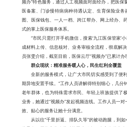
频办”特色服务，通过人工视频面对面经办，把医保
医备案、门诊慢特病病种待遇认定、生育保险业务
图、医保钱包、一人一档、跨江帮办、网上经办、
式的掌上医保服务体系。
“市民只需打开手机微信，搜索‘九江医保管家’
成材料上传、信息核对、业务审核全流程，彻底解决
员张雯介绍，截至目前，医保云厅“视频办”已累计办理各
群众现状：精准服务暖人心，民生红利全覆盖
全新的服务模式，让广大市民切实感受到了便利
期异地安置手续。“工作人员讲解得特别细心，几分钟
老年群体，也为特殊需求市民、年轻上班族提供了
业务，她通过“视频办”发起视频连线。工作人员一
效、贴心的服务让她十分满意。
从以往“千里折返、排队久等”的被动跑腿，到如