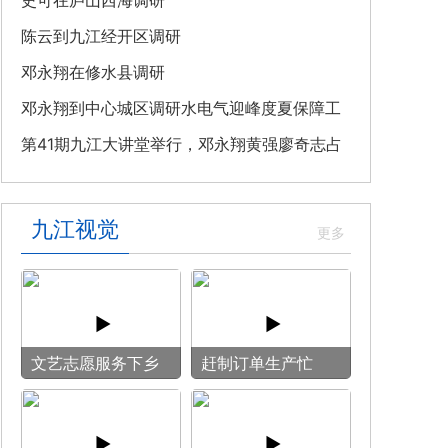
教育专题党课
史可在庐山西海调研
陈云到九江经开区调研
邓永翔在修水县调研
邓永翔到中心城区调研水电气迎峰度夏保障工
作
第41期九江大讲堂举行，邓永翔黄强廖奇志占
勇出席
九江视觉
文艺志愿服务下乡
赶制订单生产忙
用镜头记录乡村笑
脸