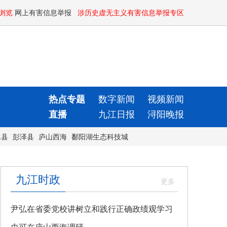
浏览
网上有害信息举报
涉历史虚无主义有害信息举报专区
热点专题
数字新闻
视频新闻
直播
九江日报
浔阳晚报
水县
彭泽县
庐山西海
鄱阳湖生态科技城
九江时政
尹弘在省委党校讲树立和践行正确政绩观学习