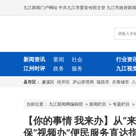
九江新闻门户网站 中共九江市委宣传部主管 九江市政府新
新闻资讯
要闻
社会
行业资
江州时评
政务
服务
九江视
县市区：
濂溪区
经开区
庐山管理局
瑞昌市
共青城市
八
当前位置：
九江新闻网编辑部
>
新闻栏目
>
专题栏目
>
【你的事情 我来办】从“来
保“视频办”便民服务直达