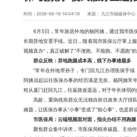
时间：2026-06-16 14:04:19
来源： 九江市融媒体中心
6月5日，常年旅居外地的杨阿姨，通过我市医
长期异地安置手续。近日，随着我市医保云厅掌上服务
视频直办”，真正破解了“不便跑、不能跑、不愿跑”
群众反映：异地跑腿成本高，线下办事难题多
“常年在外地带孙子，专门回九江办理医保手续
阿姨说起以往医保办事的经历满是无奈。杨阿姨常
程从厦门赶回九江，往返路途遥远，对于年长体弱的
高龄、重病残疾群众无法独自前往政务大厅排
难题，让医保办事从“小事”变成了“烦心事”，也是
市医保局：云端视频面对面，指尖办结不用跑腿
聚焦群众集中诉求，市医保局精准破题、主动作为