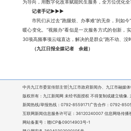
为导向，用数字化改革赋能民生服务，全方位优化全
记者手记▶▶▶
市民们从过去“跑腿烦、办事难”的无奈，到如今
暖心变化。“视频办”看似是一次服务方式的创新，
30项高频事项云端直达，解决的是群众“跑不动、没
（九江日报全媒记者 余超）
中共九江市委宣传部主管|九江市政府新闻办、九江市融媒体
版权所有：九江新闻网 未经书面授权 不得复制或建立镜像. 九江新闻网 
新闻热线/举报热线：0792-8559171广告合作：0792-8
互联网新闻信息服务许可证：36120240007 信息网络传播视
网站备案号：赣ICP备09014903号-1
赣公网安备 36040302000105号