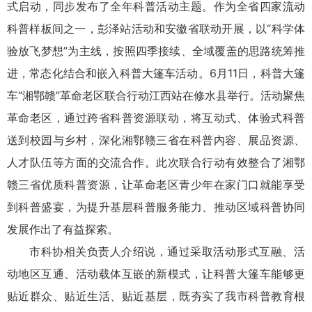
式启动，同步发布了全年科普活动主题。作为全省四家流动
科普样板间之一，彭泽站活动和安徽省联动开展，以“科学体
验放飞梦想”为主线，按照四季接续、全域覆盖的思路统筹推
进，常态化结合和嵌入科普大篷车活动。6月11日，科普大篷
车“湘鄂赣”革命老区联合行动江西站在修水县举行。活动聚焦
革命老区，通过跨省科普资源联动，将互动式、体验式科普
送到校园与乡村，深化湘鄂赣三省在科普内容、展品资源、
人才队伍等方面的交流合作。此次联合行动有效整合了湘鄂
赣三省优质科普资源，让革命老区青少年在家门口就能享受
到科普盛宴，为提升基层科普服务能力、推动区域科普协同
发展作出了有益探索。
市科协相关负责人介绍说，通过采取活动形式互融、活
动地区互通、活动载体互嵌的新模式，让科普大篷车能够更
贴近群众、贴近生活、贴近基层，既夯实了我市科普教育根