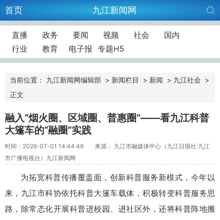
首页
九江新闻网
直播
政务
要闻
视频
社会
国内
行业
教育
电子报
专题H5
当前位置：
九江新闻网编辑部
>
新闻栏目
>
新闻
>
九江社会
>
正文
融入“烟火圈、区域圈、普惠圈”——看九江科普
大篷车的“融圈”实践
时间：2026-07-01 14:44:49
来源： 九江市融媒体中心（九江日报社 九江
市广播电视台）九江新闻网
为拓宽科普传播覆盖面，创新科普服务新模式，今年以
来，九江市科协依托科普大篷车载体，积极转变科普服务思
路，除常态化开展科普进校园、进社区外，还将科普阵地搬