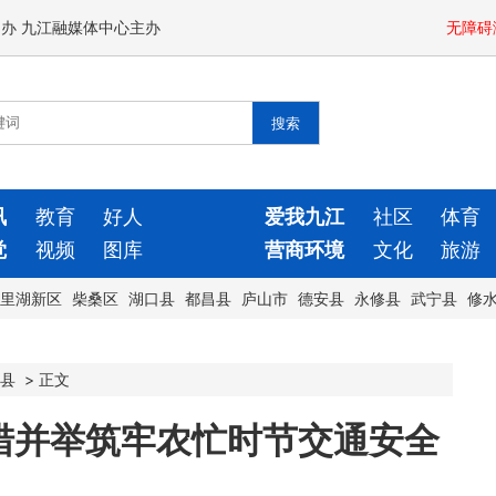
闻办 九江融媒体中心主办
无障碍
讯
教育
好人
爱我九江
社区
体育
觉
视频
图库
营商环境
文化
旅游
里湖新区
柴桑区
湖口县
都昌县
庐山市
德安县
永修县
武宁县
修
县
>
正文
措并举筑牢农忙时节交通安全