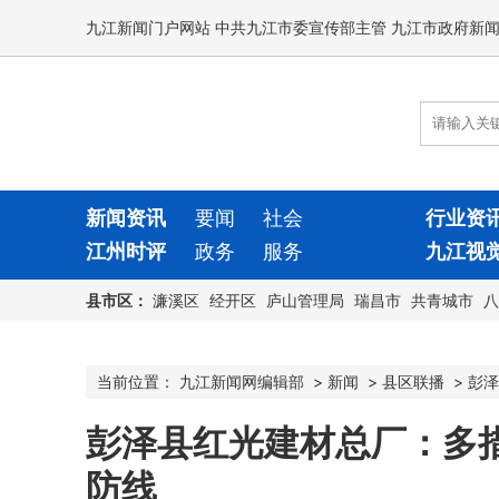
九江新闻门户网站 中共九江市委宣传部主管 九江市政府新
新闻资讯
要闻
社会
行业资
江州时评
政务
服务
九江视
县市区：
濂溪区
经开区
庐山管理局
瑞昌市
共青城市
八
当前位置：
九江新闻网编辑部
>
新闻
>
县区联播
>
彭泽
彭泽县红光建材总厂：多
防线