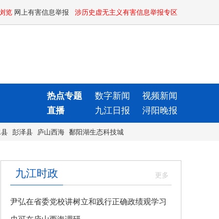
浏览
网上有害信息举报
涉历史虚无主义有害信息举报专区
热点专题
数字新闻
视频新闻
直播
九江日报
浔阳晚报
水县
彭泽县
庐山西海
鄱阳湖生态科技城
九江时政
尹弘在省委党校讲树立和践行正确政绩观学习