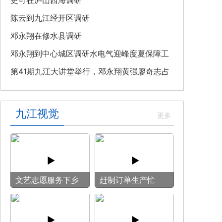
教育专题党课
史可在庐山西海调研
陈云到九江经开区调研
邓永翔在修水县调研
邓永翔到中心城区调研水电气迎峰度夏保障工
作
第41期九江大讲堂举行，邓永翔黄强廖奇志占
勇出席
九江视觉
文艺志愿服务下乡
赶制订单生产忙
用镜头记录乡村笑
脸