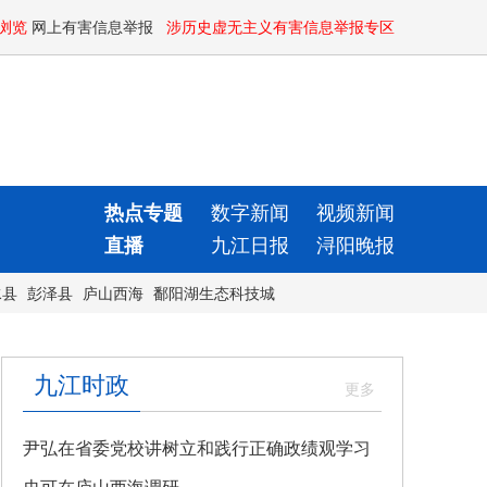
浏览
网上有害信息举报
涉历史虚无主义有害信息举报专区
热点专题
数字新闻
视频新闻
直播
九江日报
浔阳晚报
水县
彭泽县
庐山西海
鄱阳湖生态科技城
九江时政
尹弘在省委党校讲树立和践行正确政绩观学习