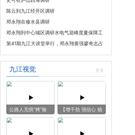
教育专题党课
史可在庐山西海调研
陈云到九江经开区调研
邓永翔在修水县调研
邓永翔到中心城区调研水电气迎峰度夏保障工
作
第41期九江大讲堂举行，邓永翔黄强廖奇志占
勇出席
九江视觉
公路人无惧“烤”验
【增干劲 强信心 稳
守护畅安旅途
预期】赏古风游
船 享清凉之旅