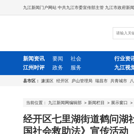
九江新闻门户网站 中共九江市委宣传部主管 九江市政府新
新闻资讯
要闻
社会
行业资
江州时评
政务
服务
九江视
县市区：
濂溪区
经开区
庐山管理局
瑞昌市
共青城市
八
当前位置：
九江新闻网编辑部
>
新闻栏目
>
展示窗口
>
经开区七里湖街道鹤问湖
国社会救助法》宣传活动