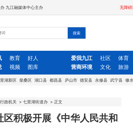
闻办 九江融媒体中心主办
无障碍
讯
教育
好人
爱我九江
社区
体育
觉
视频
图库
营商环境
文化
旅游
里湖新区
柴桑区
湖口县
都昌县
庐山市
德安县
永修县
武宁县
修
行政机关
>
七里湖街道办
>
正文
社区积极开展《中华人民共和