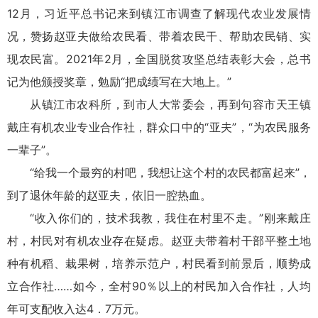
12月，习近平总书记来到镇江市调查了解现代农业发展情
况，赞扬赵亚夫做给农民看、带着农民干、帮助农民销、实
现农民富。2021年2月，全国脱贫攻坚总结表彰大会，总书
记为他颁授奖章，勉励“把成绩写在大地上。”
从镇江市农科所，到市人大常委会，再到句容市天王镇
戴庄有机农业专业合作社，群众口中的“亚夫”，“为农民服务
一辈子”。
“给我一个最穷的村吧，我想让这个村的农民都富起来”，
到了退休年龄的赵亚夫，依旧一腔热血。
“收入你们的，技术我教，我住在村里不走。”刚来戴庄
村，村民对有机农业存在疑虑。赵亚夫带着村干部平整土地
种有机稻、栽果树，培养示范户，村民看到前景后，顺势成
立合作社……如今，全村90％以上的村民加入合作社，人均
年可支配收入达4．7万元。