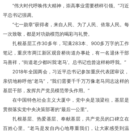
“伟大时代呼唤伟大精神，崇高事业需要榜样引领。”习近
平总书记强调。
“七一勋章”获得者，来自人民、为了人民、依靠人民。每
一次致敬，都是对功勋模范的喝彩与礼赞。
扎根基层工作30多年，写满283本、900多万字的工作
笔记，重庆市两江新区观音桥街道办事处，有一名退休干部
马善祥，“街道老少都叫我‘老马’。总书记也曾这样称呼我。”
2018年全国两会，习近平总书记参加重庆代表团审议，
亲切地称呼他“老马”，“我们需要千千万万像老马同志这样的
基层干部，发挥共产党员模范带头作用。”
在中国特色社会主义大厦中，党中央是顶梁柱，基层是
贯彻落实党中央决策部署的“最后一公里”。
扎根基层、热爱基层、奉献基层，共产党员的口碑立在
百姓心里。“老马是发自内心地尊重我们，让大家感受到温