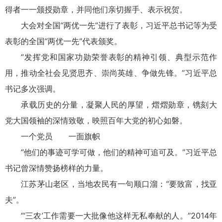
得者一一颁授勋章，并同他们亲切握手、表示祝贺。
大会对全国“两优一先”进行了表彰，习近平总书记等为受
表彰的全国“两优一先”代表颁奖。
“发挥党和国家功勋荣誉表彰的精神引领、典型示范作
用，推动全社会见贤思齐、崇尚英雄、争做先锋。”习近平总
书记多次强调。
承载历史的分量，凝聚人民的厚望，熠熠勋章，镌刻大
党大国领袖的深情致敬，映照百年大党的初心如磐。
一个党员 一面旗帜
“他们的事迹可学可做，他们的精神可追可及。”习近平总
书记曾深情赞扬榜样的力量。
江苏茅山老区，当地农民有一句顺口溜：“要致富，找亚
夫”。
“‘三农’工作需要一大批像他这样无私奉献的人。”2014年