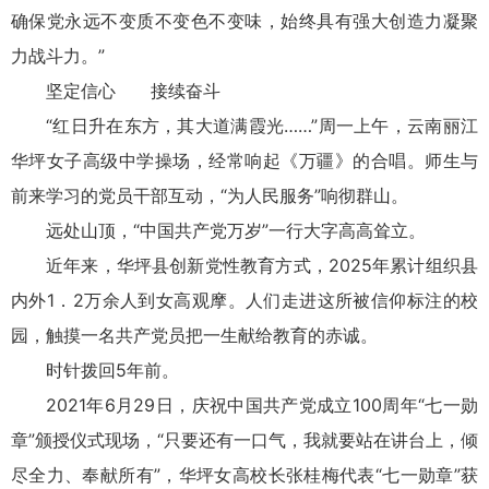
确保党永远不变质不变色不变味，始终具有强大创造力凝聚
力战斗力。”
坚定信心 接续奋斗
“红日升在东方，其大道满霞光……”周一上午，云南丽江
华坪女子高级中学操场，经常响起《万疆》的合唱。师生与
前来学习的党员干部互动，“为人民服务”响彻群山。
远处山顶，“中国共产党万岁”一行大字高高耸立。
近年来，华坪县创新党性教育方式，2025年累计组织县
内外1．2万余人到女高观摩。人们走进这所被信仰标注的校
园，触摸一名共产党员把一生献给教育的赤诚。
时针拨回5年前。
2021年6月29日，庆祝中国共产党成立100周年“七一勋
章”颁授仪式现场，“只要还有一口气，我就要站在讲台上，倾
尽全力、奉献所有”，华坪女高校长张桂梅代表“七一勋章”获