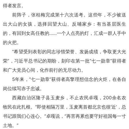
得者发言。
前阵子，张桂梅完成第十六次送考。这些年，不少被送
出大山的女孩，选择回望大山、反哺家乡：有当基层医生
的，有回到女高任教的……一个人点亮的灯，汇成一群人手中
的火把。
“希望受到表彰的同志珍惜荣誉、发扬成绩，争取更大光
荣”，习近平总书记的期盼，刻印在第一批“七一勋章”获得者
和广大党员心间，化作前行的无尽动力。
5年来，“七一勋章”获得者高擎理想信念的火炬，在各自
岗位续写赤子忠诚。
西藏自治区隆子县玉麦乡，不止农民卓嘎，200余名农
牧民在此扎根。“即使相隔万里，玉麦离首都北京也很‘近’，总
书记跟我们心连心。”卓嘎说，“再苦再累也要守好祖国每一寸
土地。”