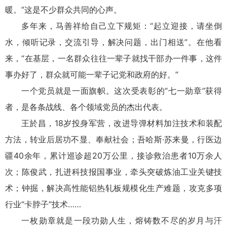
暖。”这是不少群众共同的心声。
多年来，马善祥给自己立下规矩：“起立迎接，请坐倒
水，倾听记录，交流引导，解决问题，出门相送”。在他看
来，“在基层，一名群众往往一辈子就找干部办一件事，这件
事办好了，群众就可能一辈子记党和政府的好。”
一个党员就是一面旗帜。这次受表彰的“七一勋章”获得
者，是各条战线、各个领域党员的杰出代表。
王於昌，18岁投身军营，改进导弹材料加注技术和装配
方法，转业后居功不显、奉献社会；吾哈斯·苏来曼，行医边
疆40余年，累计巡诊超20万公里，接诊救治患者10万余人
次；陈俊武，扎进科技报国事业，牵头突破炼油工业关键技
术；钟掘，解决高性能铝热轧板规模化生产难题，攻克多项
行业“卡脖子”技术
一枚勋章就是一段功勋人生，熔铸数不尽的岁月与汗