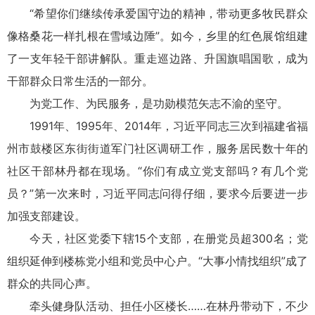
“希望你们继续传承爱国守边的精神，带动更多牧民群众
像格桑花一样扎根在雪域边陲”。如今，乡里的红色展馆组建
了一支年轻干部讲解队。重走巡边路、升国旗唱国歌，成为
干部群众日常生活的一部分。
为党工作、为民服务，是功勋模范矢志不渝的坚守。
1991年、1995年、2014年，习近平同志三次到福建省福
州市鼓楼区东街街道军门社区调研工作，服务居民数十年的
社区干部林丹都在现场。“你们有成立党支部吗？有几个党
员？”第一次来时，习近平同志问得仔细，要求今后要进一步
加强支部建设。
今天，社区党委下辖15个支部，在册党员超300名；党
组织延伸到楼栋党小组和党员中心户。“大事小情找组织”成了
群众的共同心声。
牵头健身队活动、担任小区楼长……在林丹带动下，不少