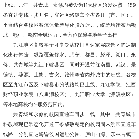
上线。九江、共青城、永修均被设为11大校区始发站点，159
条直达专线同步开售，客运网络覆盖全省各县（市、区）。
平台结合各校区客流体量差异化投放运力，统筹均衡布局赣
北、赣中、赣南全域运力，全方位保障各地学子出行。
九江地区高校学子可享受从校门直达家乡或景区的定制
化出行体验，线路覆盖修水、武宁、都昌、彭泽、湖口、永
修、共青城等九江下辖县区，同时开通前往南昌、武汉、景
德镇、婺源、上饶、吉安、赣州等省内外城市的班线。各校
区至九江市区及下辖县市的线路均已上线。九江学院、江西
财经职业学院（八里湖校区）、九江职业大学（濂溪校区）
等本地高校均在服务范围内。
共青城和永修的校园直通车同步上线。其中，共青城市
科教城现已常态化开通三条成熟稳定的校园周末景区直通车
线路，分别直达海昏侯国遗址公园、庐山西海、东林古镇三