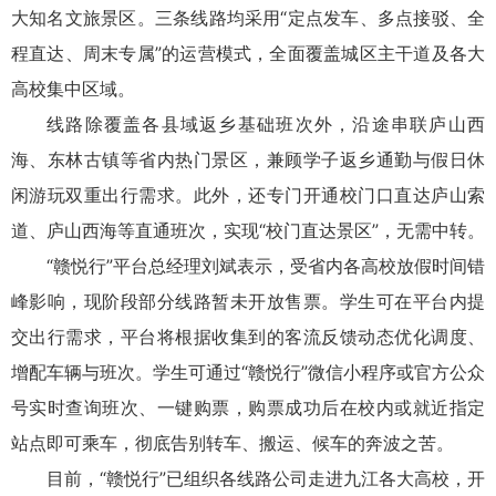
大知名文旅景区。三条线路均采用“定点发车、多点接驳、全
程直达、周末专属”的运营模式，全面覆盖城区主干道及各大
高校集中区域。
线路除覆盖各县域返乡基础班次外，沿途串联庐山西
海、东林古镇等省内热门景区，兼顾学子返乡通勤与假日休
闲游玩双重出行需求。此外，还专门开通校门口直达庐山索
道、庐山西海等直通班次，实现“校门直达景区”，无需中转。
“赣悦行”平台总经理刘斌表示，受省内各高校放假时间错
峰影响，现阶段部分线路暂未开放售票。学生可在平台内提
交出行需求，平台将根据收集到的客流反馈动态优化调度、
增配车辆与班次。学生可通过“赣悦行”微信小程序或官方公众
号实时查询班次、一键购票，购票成功后在校内或就近指定
站点即可乘车，彻底告别转车、搬运、候车的奔波之苦。
目前，“赣悦行”已组织各线路公司走进九江各大高校，开