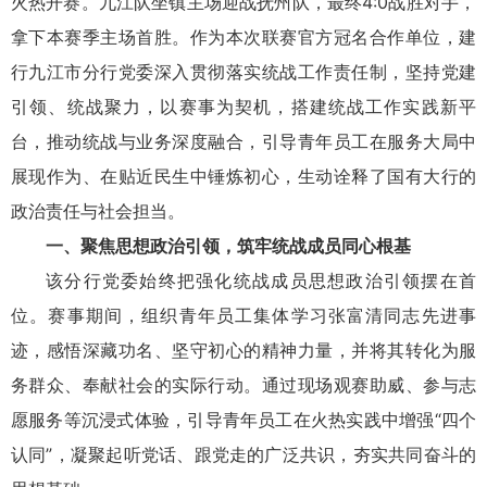
火热开赛。九江队坐镇主场迎战抚州队，最终4:0战胜对手，
拿下本赛季主场首胜。作为本次联赛官方冠名合作单位，建
行九江市分行党委深入贯彻落实统战工作责任制，坚持党建
引领、统战聚力，以赛事为契机，搭建统战工作实践新平
台，推动统战与业务深度融合，引导青年员工在服务大局中
展现作为、在贴近民生中锤炼初心，生动诠释了国有大行的
政治责任与社会担当。
一、聚焦思想政治引领，筑牢统战成员同心根基
该分行党委始终把强化统战成员思想政治引领摆在首
位。赛事期间，组织青年员工集体学习张富清同志先进事
迹，感悟深藏功名、坚守初心的精神力量，并将其转化为服
务群众、奉献社会的实际行动。通过现场观赛助威、参与志
愿服务等沉浸式体验，引导青年员工在火热实践中增强“四个
认同”，凝聚起听党话、跟党走的广泛共识，夯实共同奋斗的