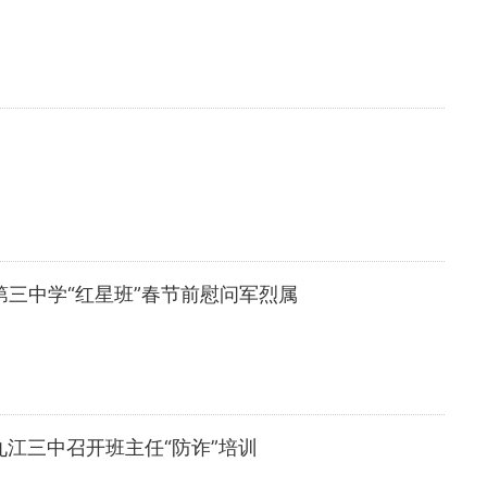
第三中学“红星班”春节前慰问军烈属
江三中召开班主任“防诈”培训