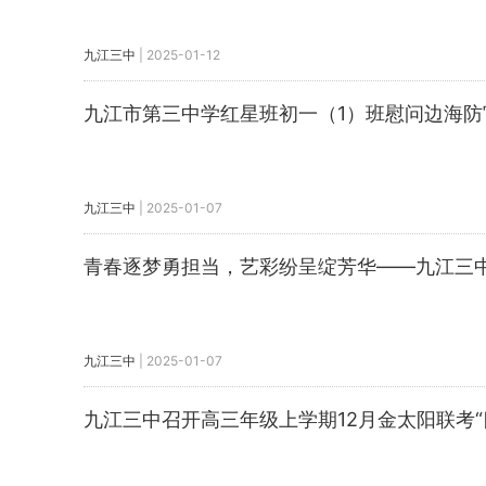
九江三中
|
2025-01-12
九江市第三中学红星班初一（1）班慰问边海防
九江三中
|
2025-01-07
青春逐梦勇担当，艺彩纷呈绽芳华——九江三中
九江三中
|
2025-01-07
九江三中召开高三年级上学期12月金太阳联考“