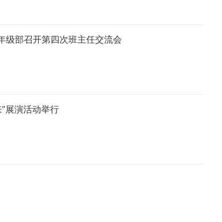
年级部召开第四次班主任交流会
来”展演活动举行