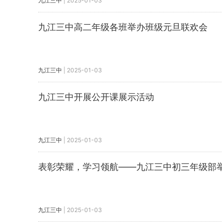
九江三中
|
2025-01-03
九江三中高二年级各班举办班级元旦联欢会
九江三中
|
2025-01-03
九江三中开展公开课展示活动
九江三中
|
2025-01-03
表彰荣耀，学习领航——九江三中初三年级部
九江三中
|
2025-01-03