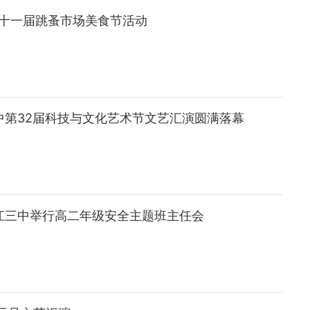
第十一届跳蚤市场美食节活动
第32届科技与文化艺术节文艺汇演圆满落幕
江三中举行高二年级安全主题班主任会