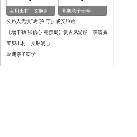
宝贝出村 文脉润
暑期亲子研学
心
公路人无惧“烤”验 守护畅安旅途
【增干劲 强信心 稳预期】赏古风游船 享清凉
之旅
宝贝出村 文脉润心
暑期亲子研学